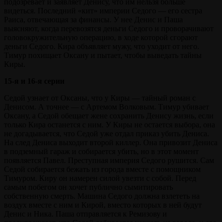
подозревает и заявляет Денису, что им нельзя больше
видеться. Последний «кит» империи Седого — его сестра
Раиса, отвечающая за финансы. У нее Денис и Паша
выясняют, когда перевозятся деньги Седого и проворачивают
головокружительную операцию, в ходе которой сгорают
деньги Седого. Кира объявляет мужу, что уходит от него.
Тимур похищает Оксану и пытает, чтобы выведать тайны
Киры.
15-я и 16-я серии
Седой узнает от Оксаны, что у Киры — тайный роман с
Денисом. А точнее — с Артемом Волковым. Тимур убивает
Оксану, а Седой обещает жене сохранить Денису жизнь, если
только Кира останется с ним. У Киры не остается выбора, она
не догадывается, что Седой уже отдал приказ убить Дениса.
На след Дениса выходит второй киллер. Она привозит Дениса
в подземный гараж и собирается убить, но в этот момент
появляется Павел. Преступная империя Седого рушится. Сам
Седой собирается бежать из города вместе с помощником
Тимуром. Киру он намерен силой увезти с собой. Перед
самым побегом он хочет публично сымитировать
собственную смерть. Машина Седого должна взлететь на
воздух вместе с ним и Кирой, вместо которых в ней будут
Денис и Ника. Паша отправляется к Ремизову и