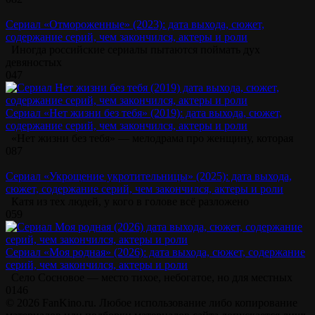
Сериал «Отмороженные» (2023): дата выхода, сюжет,
содержание серий, чем закончился, актеры и роли
Иногда российские сериалы пытаются поймать дух
девяностых
0
47
Сериал «Нет жизни без тебя» (2019): дата выхода, сюжет,
содержание серий, чем закончился, актеры и роли
«Нет жизни без тебя» — мелодрама про женщину, которая
0
87
Сериал «Укрощение укротительницы» (2025): дата выхода,
сюжет, содержание серий, чем закончился, актеры и роли
Катя из тех людей, у кого в голове всё разложено
0
59
Сериал «Моя родная» (2026): дата выхода, сюжет, содержание
серий, чем закончился, актеры и роли
Село Сосновое — место тихое, небогатое, но для местных
0
146
© 2026 FanKino.ru. Любое использование либо копирование