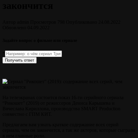
закончится
Автор
admin
Просмотров
798
Опубликовано
24.08.2022
Обновлено
04.09.2022
Задайте вопрос о фильме или сериале
*
Получить ответ
На телеэкранах состоится показ 16-ти серийного сериала
“Рикошет” (2019) от режиссеров Дениса Карышева и
Вячеслава Кириллова, производства SMART Production
совместно с ГПМ КИТ.
Предлагаем вам узнать краткое содержание всех серий
сериала, чем он закончится, а так же актеров, которые сыграли
в нем главные роли.