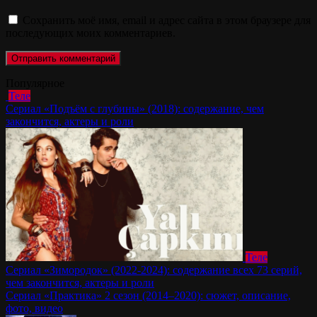
Сохранить моё имя, email и адрес сайта в этом браузере для
последующих моих комментариев.
Популярное
Теле
Сериал «Подъём с глубины» (2018): содержание, чем
закончится, актеры и роли
Теле
Сериал «Зимородок» (2022-2024): содержание всех 73 серий,
чем закончится, актеры и роли
Сериал «Практика» 2 сезон (2014–2020): сюжет, описание,
фото, видео