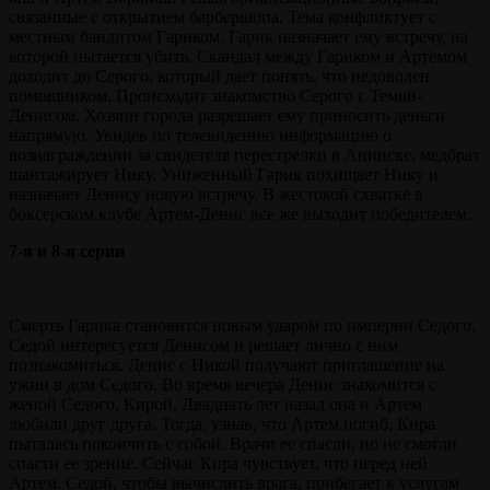
связанные с открытием барбершопа, Тема конфликтует с
местным бандитом Гариком. Гарик назначает ему встречу, на
которой пытается убить. Скандал между Гариком и Артемом
доходит до Серого, который дает понять, что недоволен
помощником. Происходит знакомство Серого с Темой-
Денисом. Хозяин города разрешает ему приносить деньги
напрямую. Увидев по телевидению информацию о
вознаграждении за свидетеля перестрелки в Анинске, медбрат
шантажирует Нику. Униженный Гарик похищает Нику и
назначает Денису новую встречу. В жестокой схватке в
боксерском клубе Артем-Денис все же выходит победителем.
7-я и 8-я серии
Смерть Гарика становится новым ударом по империи Седого.
Седой интересуется Денисом и решает лично с ним
познакомиться. Денис с Никой получают приглашение на
ужин в дом Седого. Во время вечера Денис знакомится с
женой Седого, Кирой. Двадцать лет назад она и Артем
любили друг друга. Тогда, узнав, что Артем погиб, Кира
пыталась покончить с собой. Врачи ее спасли, но не смогли
спасти ее зрение. Сейчас Кира чувствует, что перед ней
Артем. Седой, чтобы вычислить врага, прибегает к услугам