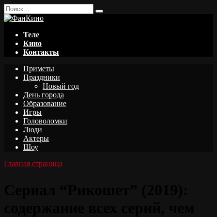
Перейти
Search
к
for:
содержанию
Теле
Кино
Контакты
Приметы
Праздники
Новый год
День города
Образование
Игры
Головоломки
Люди
Актеры
Шоу
Главная страница
Сериал “Рикошет” (2019):
содержание всех серий, чем