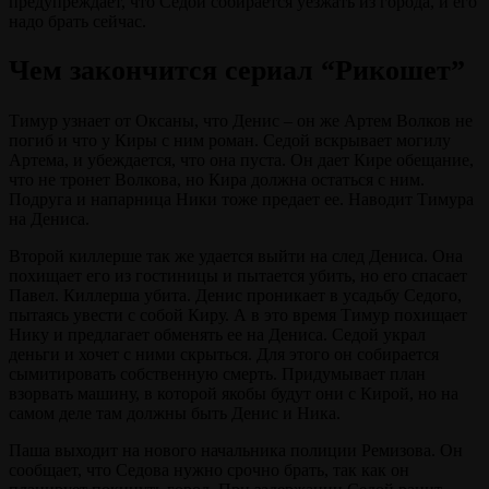
предупреждает, что Седой собирается уезжать из города, и его
надо брать сейчас.
Чем закончится сериал “Рикошет”
Тимур узнает от Оксаны, что Денис – он же Артем Волков не
погиб и что у Киры с ним роман. Седой вскрывает могилу
Артема, и убеждается, что она пуста. Он дает Кире обещание,
что не тронет Волкова, но Кира должна остаться с ним.
Подруга и напарница Ники тоже предает ее. Наводит Тимура
на Дениса.
Второй киллерше так же удается выйти на след Дениса. Она
похищает его из гостиницы и пытается убить, но его спасает
Павел. Киллерша убита. Денис проникает в усадьбу Седого,
пытаясь увести с собой Киру. А в это время Тимур похищает
Нику и предлагает обменять ее на Дениса. Седой украл
деньги и хочет с ними скрыться. Для этого он собирается
сымитировать собственную смерть. Придумывает план
взорвать машину, в которой якобы будут они с Кирой, но на
самом деле там должны быть Денис и Ника.
Паша выходит на нового начальника полиции Ремизова. Он
сообщает, что Седова нужно срочно брать, так как он