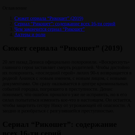
Оглавление
Сюжет сериала “Рикошет” (2019)
Сериал “Рикошет”: содержание всех 16-ти серий
Чем закончится сериал “Рикошет”
Актеры и роли
Сюжет сериала “Рикошет” (2019)
20 лет назад Дениса официально похоронили. «Воскреснуть»
главного героя заставляет смерть родителей. Чтобы достойно
их похоронить, «последний герой» лихих 90-х возвращается в
родной Анинск с новым именем, с новым лицом, с новыми
документами. Он сразу оказывается в центре криминальных
событий городка, погрязшего в преступности. Денис
понимает, что ошибок прошлого уже не исправить, но в его
силах попытаться изменить кое-что в настоящем. Он остается,
чтобы защитить сестру Нику от угрожающей ей опасности. А
заодно и разобраться с разгулявшейся преступностью.
Сериал “Рикошет”: содержание
всех 16-ти серий