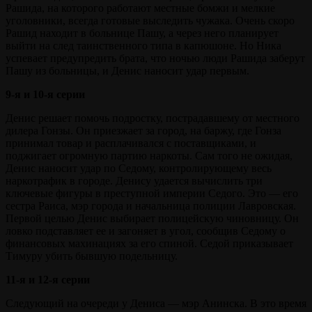
Рашида, на которого работают местные бомжи и мелкие
уголовники, всегда готовые выследить чужака. Очень скоро
Рашид находит в больнице Пашу, а через него планирует
выйти на след таинственного типа в капюшоне. Но Ника
успевает предупредить брата, что ночью люди Рашида заберут
Пашу из больницы, и Денис наносит удар первым.
9-я и 10-я серии
Денис решает помочь подростку, пострадавшему от местного
дилера Гонзы. Он приезжает за город, на баржу, где Гонза
принимал товар и расплачивался с поставщиками, и
поджигает огромную партию наркоты. Сам того не ожидая,
Денис наносит удар по Седому, контролирующему весь
наркотрафик в городе. Денису удается вычислить три
ключевые фигуры в преступной империи Седого. Это — его
сестра Раиса, мэр города и начальница полиции Лавровская.
Первой целью Денис выбирает полицейскую чиновницу. Он
ловко подставляет ее и загоняет в угол, сообщив Седому о
финансовых махинациях за его спиной. Седой приказывает
Тимуру убить бывшую подельницу.
11-я и 12-я серии
Следующий на очереди у Дениса — мэр Анинска. В это время