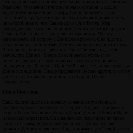
в город присылают нового начальника полиции полковника
Ремизова. Он начинает чистку в рядах органов, а заодно
задает неудобные вопросы мэру. Денис пользуется этой
ситуацией и требует от мэра показать целиком видеозапись,
на которой видно, что Лавровскую убил Тимур. Мэр
вынужден сделать выбор в пользу Дениса и в итоге предать
Седого. Кира просит свою новую помощницу Оксану
организовать ей встречу с Денисом-Артемом. Она идет на
отчаянный шаг и назначает Денису свидание втайне от мужа.
В это время одному из двух киллеров Гронского удается
вычислить Дениса. Теперь он собирается убить его и
получить деньги, назначенные за его голову. Но он явно
недооценивает Дениса… Вронский знает, что киллер мертв, а
Денис все еще жив. Тимур предлагает Оксане крупную сумму
денег за то, чтобы она шпионила за Кирой, Оксана
отказывается.
13-я и 14-я серии
Паша быстро идет на поправку и начинает гулять возле
больницы. Там его вычисляют бандиты Седого, забирают и
везут к боссу. Это видят Ника и Денис. Денис отбивает Пашу
и помогает спрятаться. Они заключают перемирие на время
войны с Седым, но когда все закончится, Паша обещает
упрятать Дениса за решетку. Кира понимает, что Седой что-то