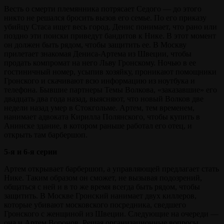
Весть о смерти племянника потрясает Седого — до этого
никто не решался бросить вызов его семье. По его приказу
убийцу Стаса ищет весь город. Денис понимает, что рано или
поздно эти поиски приведут бандитов к Нике. В этот момент
он должен быть рядом, чтобы защитить ее. В Москву
прилетает знакомая Дениса-Артема из Швеции, чтобы
продать компромат на него Льву Гронскому. Ночью в ее
гостиничный номер, усыпив хозяйку, проникают помощники
Гронского и скачивают всю информацию из ноутбука и
телефона. Бывшие партнеры Темы Волкова, «заказавшие» его
двадцать два года назад, выясняют, что новый Волков две
недели назад умер в Стокгольме. Артем, тем временем,
нанимает адвоката Кирилла Полянского, чтобы купить в
Анинске здание, в котором раньше работал его отец, и
открыть там барбершоп.
5-я и 6-я серии
Артем открывает барбершоп, а управляющей предлагает стать
Нике. Таким образом он сможет, не вызывая подозрений,
общаться с ней и в то же время всегда быть рядом, чтобы
защитить. В Москве Гронский нанимает двух киллеров,
которые убивают московского посредника, сведшего
Гронского с женщиной из Швеции. Следующие на очереди —
она и Артем Воронов. Решая организационные вопросы,