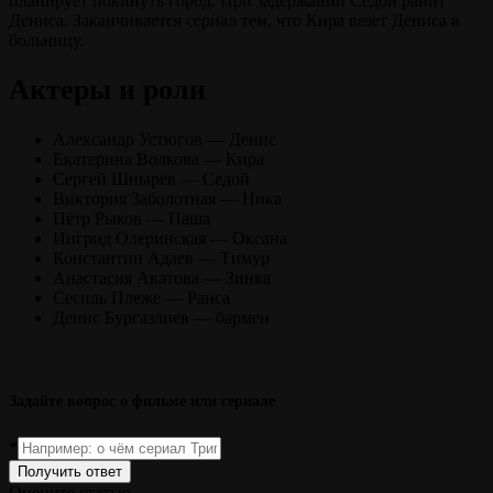
планирует покинуть город. При задержании Седой ранит
Дениса. Заканчивается сериал тем, что Кира везет Дениса в
больницу.
Актеры и роли
Александр Устюгов — Денис
Екатерина Волкова — Кира
Сергей Шнырёв — Седой
Виктория Заболотная — Ника
Пётр Рыков — Паша
Ингрид Олеринская — Оксана
Константин Адаев — Тимур
Анастасия Акатова — Зинка
Сесиль Плеже — Раиса
Денис Бургазлиев — бармен
Задайте вопрос о фильме или сериале
*
Получить ответ
Оцените статью