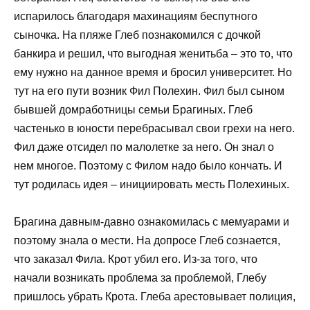
испарилось благодаря махинациям беспутного
сыночка. На пляже Глеб познакомился с дочкой
банкира и решил, что выгодная женитьба – это то, что
ему нужно на данное время и бросил университет. Но
тут на его пути возник Фил Полехин. Фил был сыном
бывшей домработницы семьи Брагиных. Глеб
частенько в юности перебрасывал свои грехи на него.
Фил даже отсидел по малолетке за него. Он знал о
нем многое. Поэтому с Филом надо было кончать. И
тут родилась идея – инициировать месть Полехиных.
Брагина давным-давно ознакомилась с мемуарами и
поэтому знала о мести. На допросе Глеб сознается,
что заказал Фила. Крот убил его. Из-за того, что
начали возникать проблема за проблемой, Глебу
пришлось убрать Крота. Глеба арестовывает полиция,