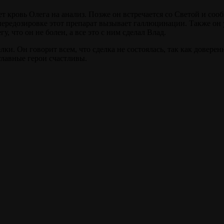
ет кровь Олега на анализ. Позже он встречается со Светой и со
редозировке этот препарат вызывает галлюцинации. Также он у
, что он не болен, а все это с ним сделал Влад.
ки. Он говорит всем, что сделка не состоялась, так как довере
 главные герои счастливы.