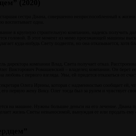
цем” (2020)
 старшая сестра Диана, совершенно неприспособленный к жизни че
ую воспитывает одна.
дование в крупную строительную компанию, надеясь получить до
ется головой. В этот момент из мимо проезжающей машины выска
агает куда-нибудь Свету подвезти, но она отказывается, хотя бл
ль директора компании Влад, Света получает отказ. Расстроенна
Олег Викторович Ромашевский – владелец компании. Он берет ее 
на любовь с первого взгляда. Увы, ей придется отказаться от сча
екретаря Олега Ирины, которая с надменностью сообщает ей, чт
го первую жену Вику. Олег тогда был за рулем и чувствует свою
ется на машине. Нужны большие деньги на его лечение. Диана п
елает жизнь Светы невыносимой, вынуждая ее или продать ему 
ердцем”