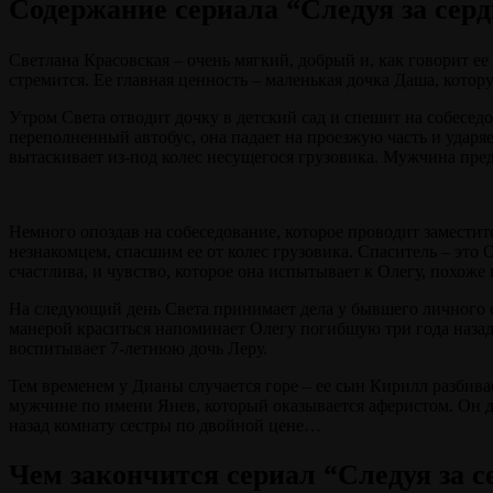
Содержание сериала “Следуя за серд
Светлана Красовская – очень мягкий, добрый и, как говорит ее
стремится. Ее главная ценность – маленькая дочка Даша, котор
Утром Света отводит дочку в детский сад и спешит на собесе
переполненный автобус, она падает на проезжую часть и ударя
вытаскивает из-под колес несущегося грузовика. Мужчина предл
Немного опоздав на собеседование, которое проводит заместите
незнакомцем, спасшим ее от колес грузовика. Спаситель – это 
счастлива, и чувство, которое она испытывает к Олегу, похоже 
На следующий день Света принимает дела у бывшего личного с
манерой краситься напоминает Олегу погибшую три года назад е
воспитывает 7-летнюю дочь Леру.
Тем временем у Дианы случается горе – ее сын Кирилл разбива
мужчине по имени Янев, который оказывается аферистом. Он д
назад комнату сестры по двойной цене…
Чем закончится сериал “Следуя за с