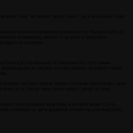
ловек. Она “не хватает звезд с неба”, да и не очень к этому
лжность личного помощника руководителя. Пытаясь зайти в
кивает незнакомец, хватает ее на руки и буквально
агодарит за спасение.
я Света идет по коридору и сталкивается с тем самым
рекомендации и говорит, что она принята на работу. Света
стья…
о выходит за Олега замуж. Ирина типажом, прической и даже
 вину за то, что не смог спасти жену. Сейчас он один
родает свою половину квартиры, в которой живет Света,
свою половину за треть реальной стоимости, или выкупить