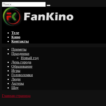
Перейти
Search
к
for:
содержанию
Теле
Кино
Контакты
Приметы
Праздники
Новый год
День города
Образование
Игры
Головоломки
Люди
Актеры
Шоу
Главная страница