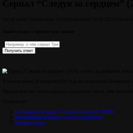
Сериал “Следуя за сердцем” (
Автор
admin
Просмотров
23
Опубликовано
28.02.2022
Обновле
Задайте вопрос о фильме или сериале
*
Получить ответ
В понедельник 28 февраля 2020 года на телеканале Домашний с
Предлагаем вам узнать краткое содержание серий, чем закончитс
Оглавление
Содержание сериала “Следуя за сердцем” (2020)
Чем закончится сериал “Следуя за сердцем”
Актеры и роли