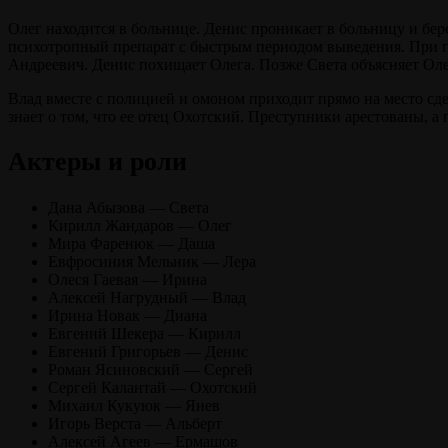
Олег находится в больнице. Денис проникает в больницу и бер
психотропный препарат с быстрым периодом выведения. При пе
Андреевич. Денис похищает Олега. Позже Света объясняет Олегу
Влад вместе с полицией и омоном приходит прямо на место сдел
знает о том, что ее отец Охотский. Преступники арестованы, а
Актеры и роли
Дана Абызова — Света
Кирилл Жандаров — Олег
Мира Фаренюк — Даша
Евфросиния Мельник — Лера
Олеся Гаевая — Ирина
Алексей Нагрудный — Влад
Ирина Новак — Диана
Евгений Шекера — Кирилл
Евгений Григорьев — Денис
Роман Ясиновский — Сергей
Сергей Калантай — Охотский
Михаил Кукуюк — Янев
Игорь Верста — Альберт
Алексей Агеев — Ермашов