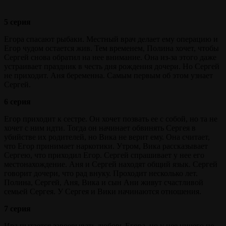
5 серия
Егора спасают рыбаки. Местный врач делает ему операцию и
Егор чудом остается жив. Тем временем, Полина хочет, чтобы
Сергей снова обратил на нее внимание. Она из-за этого даже
устраивает праздник в честь дня рождения дочери. Но Сергей
не приходит. Аня беременна. Самым первым об этом узнает
Сергей.
6 серия
Егор приходит к сестре. Он хочет позвать ее с собой, но та не
хочет с ним идти. Тогда он начинает обвинять Сергея в
убийстве их родителей, но Вика не верит ему. Она считает,
что Егор принимает наркотики. Утром, Вика рассказывает
Сергею, что приходил Егор. Сергей спрашивает у нее его
местонахождение. Аня и Сергей находят общий язык. Сергей
говорит дочери, что рад внуку. Проходит несколько лет.
Полина, Сергей, Аня, Вика и сын Ани живут счастливой
семьей Сергея. У Сергея и Вики начинаются отношения.
7 серия
Ира пытается завоевывать любовь Егора, но у нее ничего не