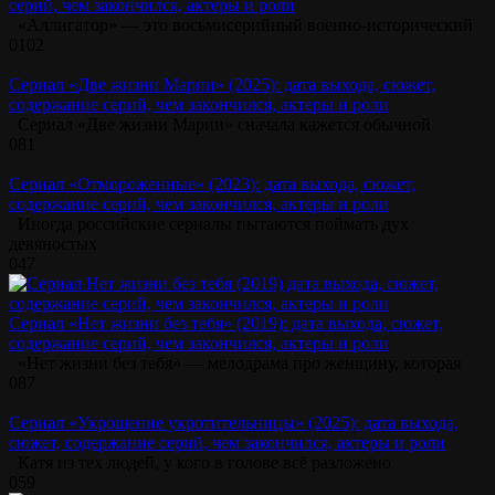
серий, чем закончился, актеры и роли
«Аллигатор» — это восьмисерийный военно-исторический
0
102
Сериал «Две жизни Марии» (2025): дата выхода, сюжет,
содержание серий, чем закончился, актеры и роли
Сериал «Две жизни Марии» сначала кажется обычной
0
81
Сериал «Отмороженные» (2023): дата выхода, сюжет,
содержание серий, чем закончился, актеры и роли
Иногда российские сериалы пытаются поймать дух
девяностых
0
47
Сериал «Нет жизни без тебя» (2019): дата выхода, сюжет,
содержание серий, чем закончился, актеры и роли
«Нет жизни без тебя» — мелодрама про женщину, которая
0
87
Сериал «Укрощение укротительницы» (2025): дата выхода,
сюжет, содержание серий, чем закончился, актеры и роли
Катя из тех людей, у кого в голове всё разложено
0
59