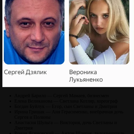
Андрей Барило — Сергей Мамаев, бизнесмен
Елена Великанова — Светлана Котляр, хореограф
Богдан Буйлук — Егор, сын Светланы и Дмитрия
Ирина Гришак — Аня Герасименко, внебрачная дочь
Сергея и Полины
Анастасия Шульга — Виктория, дочь Светланы и
Дмитрия
Роман Ясиновский — Антон Шлепак, телохранитель