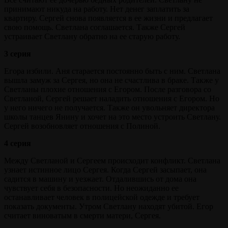
принимают никуда на работу. Нет денег заплатить за
квартиру. Сергей снова появляется в ее жизни и предлагает
свою помощь. Светлана соглашается. Также Сергей
устраивает Светлану обратно на ее старую работу.
3 серия
Егора избили. Аня старается постоянно быть с ним. Светлана
вышла замуж за Сергея, но она не счастлива в браке. Также у
Светланы плохие отношения с Егором. После разговора со
Светланой, Сергей решает наладить отношения с Егором. Но
у него ничего не получается. Также он увольняет директора
школы танцев Янину и хочет на это место устроить Светлану.
Сергей возобновляет отношения с Полиной.
4 серия
Между Светланой и Сергеем происходит конфликт. Светлана
узнает истинное лицо Сергея. Когда Сергей засыпает, она
садится в машину и уезжает. Отдалившись от дома она
чувствует себя в безопасности. Но неожиданно ее
останавливает человек в полицейской одежде и требует
показать документы. Утром Светлану находят убитой. Егор
считает виноватым в смерти матери, Сергея.