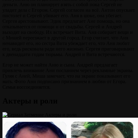
деньги. Аню он планирует взять с собой пока Сергей не
уладит дела с Егором. Сергей согласен на всё. Антон опускает
пистолет и Сергей убивает его. Аня в шоке, она убегает.
Сергея арестовывают. Эдик предлагает Ане помощь, но она
отказывается от помощи и от свадьбы. Сергей и Андрей
выходят на свободу. Их встречает Вита. Аня собирает вещи и
с Мишей переезжает в другой город. Егор считает, что Аня
ненавидит его, но сестра Вита убеждает его, что Аня любит
его, ведь рисковала ради него жизнью. Сергея приговаривают
к двенадцати годам тюрьмы. Андрей и Вита встречаются.
Егор не может найти Аню и сына. Андрей предлагает
привлечь внимание Ани посланием через рекламные экраны.
Гуляя с Аней, Миша замечает, что на экране показывают его
мать. Фото Ани подписано признанием в любви от Егора.
Семья воссоединяется.
Актеры и роли