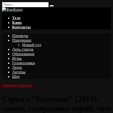
Перейти
Search
к
for:
содержанию
Теле
Кино
Контакты
Приметы
Праздники
Новый год
День города
Образование
Игры
Головоломки
Люди
Актеры
Шоу
Главная страница
Сериал “Затмение” (2018):
сюжет, содержание серий, чем