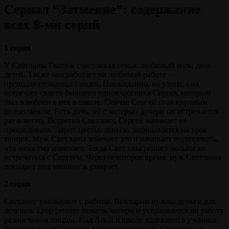
Сериал “Затмение”: содержание
всех 8-ми серий
1 серия
У Светланы Гнатюк счастливая семья: любимый муж, двое
детей. Также она работает на любимой работе –
преподавательница танцев. Неожиданно, на улице, она
встречает своего бывшего одноклассника Сергея, который
был влюблен в нее в школе. Сейчас Сергей стал крупным
бизнесменом. Есть дочь, но с матерью дочери он встречается
раз в месяц. Встретив Светлану, Сергей начинает ее
преследовать. Дарит цветы, деньги, записывается на урок
танцев. Муж Светланы замечает это и начинает подозревать,
что жена ему изменяет. Тогда Светлана решает больше не
встречаться с Сергеем. Через некоторое время, муж Светланы
попадает под машину и умирает.
2 серия
Светлану увольняют с работы. Виктории нужны деньги для
лечения. Егор решает помочь матери и устраивается на работу
разносчиком пиццы. Над Аней в школе издеваются ученики.
Все считают ее дочерью бедных родителей. Светлану не