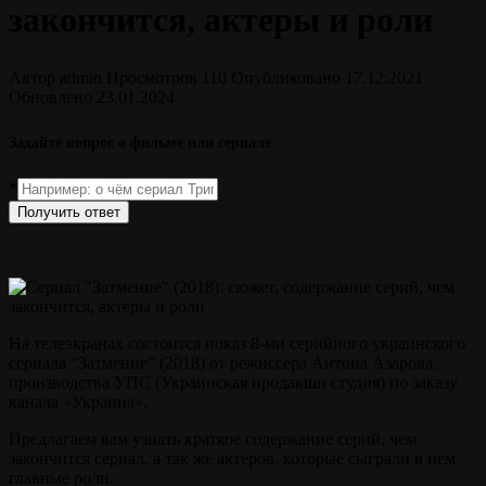
закончится, актеры и роли
Автор
admin
Просмотров
110
Опубликовано
17.12.2021
Обновлено
23.01.2024
Задайте вопрос о фильме или сериале
*
Получить ответ
На телеэкранах состоится показ 8-ми серийного украинского
сериала “Затмение” (2018) от режиссера Антона Азарова,
производства УПС (Украинская продакшн студия) по заказу
канала «Украина».
Предлагаем вам узнать краткое содержание серий, чем
закончится сериал, а так же актеров, которые сыграли в нем
главные роли.