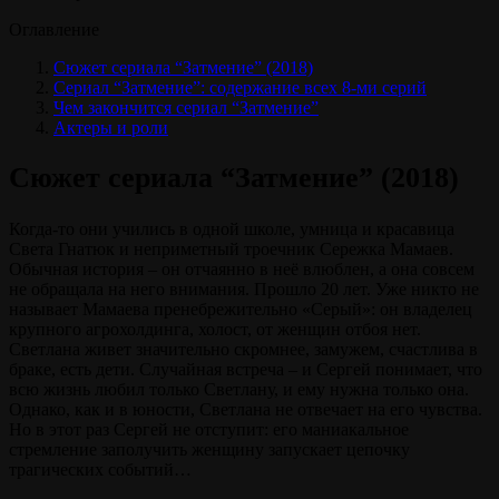
Оглавление
Сюжет сериала “Затмение” (2018)
Сериал “Затмение”: содержание всех 8-ми серий
Чем закончится сериал “Затмение”
Актеры и роли
Сюжет сериала “Затмение” (2018)
Когда-то они учились в одной школе, умница и красавица
Света Гнатюк и неприметный троечник Сережка Мамаев.
Обычная история – он отчаянно в неё влюблен, а она совсем
не обращала на него внимания. Прошло 20 лет. Уже никто не
называет Мамаева пренебрежительно «Серый»: он владелец
крупного агрохолдинга, холост, от женщин отбоя нет.
Светлана живет значительно скромнее, замужем, счастлива в
браке, есть дети. Случайная встреча – и Сергей понимает, что
всю жизнь любил только Светлану, и ему нужна только она.
Однако, как и в юности, Светлана не отвечает на его чувства.
Но в этот раз Сергей не отступит: его маниакальное
стремление заполучить женщину запускает цепочку
трагических событий…