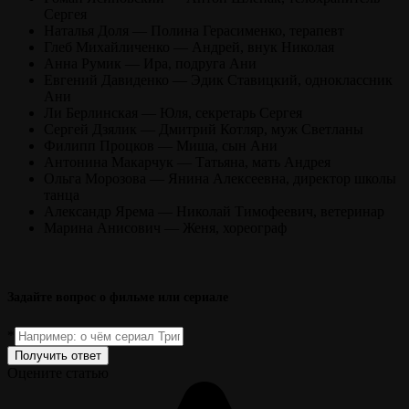
Сергея
Наталья Доля — Полина Герасименко, терапевт
Глеб Михайличенко — Андрей, внук Николая
Анна Румик — Ира, подруга Ани
Евгений Давиденко — Эдик Ставицкий, одноклассник
Ани
Ли Берлинская — Юля, секретарь Сергея
Сергей Дзялик — Дмитрий Котляр, муж Светланы
Филипп Процков — Миша, сын Ани
Антонина Макарчук — Татьяна, мать Андрея
Ольга Морозова — Янина Алексеевна, директор школы
танца
Александр Ярема — Николай Тимофеевич, ветеринар
Марина Анисович — Женя, хореограф
Задайте вопрос о фильме или сериале
*
Получить ответ
Оцените статью