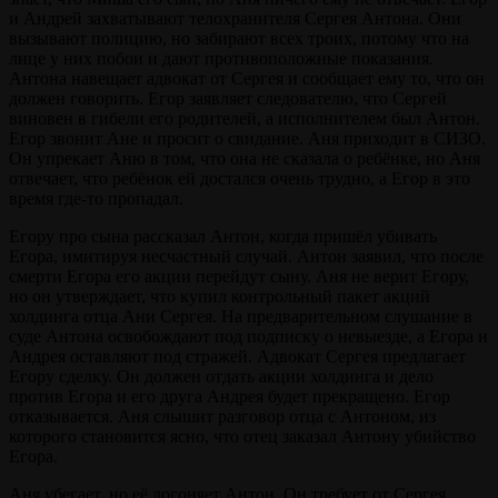
и Андрей захватывают телохранителя Сергея Антона. Они
вызывают полицию, но забирают всех троих, потому что на
лице у них побои и дают противоположные показания.
Антона навещает адвокат от Сергея и сообщает ему то, что он
должен говорить. Егор заявляет следователю, что Сергей
виновен в гибели его родителей, а исполнителем был Антон.
Егор звонит Ане и просит о свидание. Аня приходит в СИЗО.
Он упрекает Аню в том, что она не сказала о ребёнке, но Аня
отвечает, что ребёнок ей достался очень трудно, а Егор в это
время где-то пропадал.
Егору про сына рассказал Антон, когда пришёл убивать
Егора, имитируя несчастный случай. Антон заявил, что после
смерти Егора его акции перейдут сыну. Аня не верит Егору,
но он утверждает, что купил контрольный пакет акций
холдинга отца Ани Сергея. На предварительном слушание в
суде Антона освобождают под подписку о невыезде, а Егора и
Андрея оставляют под стражей. Адвокат Сергея предлагает
Егору сделку. Он должен отдать акции холдинга и дело
против Егора и его друга Андрея будет прекращено. Егор
отказывается. Аня слышит разговор отца с Антоном, из
которого становится ясно, что отец заказал Антону убийство
Егора.
Аня убегает, но её догоняет Антон. Он требует от Сергея