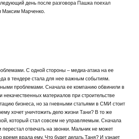
следующий день после разговора Пашка поехал
ыл Максим Марченко.
роблемами. С одной стороны – медиа-атака на ее
беда в тендере стала для нее важным событиям.
нными проблемами. Сначала ее компанию обвинили в
ии некачественных материалов при строительстве
тацию бизнеса, но за гневными статьями в СМИ стоит
чему хочет уничтожить дело жизни Тани? В то же
кой, который стал совсем не управляемым. Сначала
 перестал отвечать на звонки. Мальчик не может
о время врала ему. Что будет делать Таня? И узнает