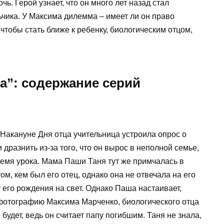
ь. Герой узнает, что он много лет назад стал
чика. У Максима дилемма – имеет ли он право
тобы стать ближе к ребенку, биологическим отцом,
а”: содержание серий
Накануне Дня отца учительница устроила опрос о
дразнить из-за того, что он вырос в неполной семье,
ремя урока. Мама Паши Таня тут же примчалась в
м, кем был его отец, однако она не отвечала на его
его рождения на свет. Однако Паша настаивает,
 фотографию Максима Марченко, биологического отца
е будет, ведь он считает папу погибшим. Таня не знала,