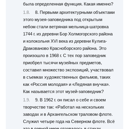
была определенная функция. Какая именно?
8. Первыми архитектурными объектами
этого музея-заповедника под открытым
небом стали ветряная мельница-шатровка
1744 г. из деревни Бор Холмогорского района
и колокольня XVI века из деревни Кулига-
Дракованово Красноборского района. Это
произошло в 1968 г. С тех пор заповедник
приобрел тысячи музейных предметов,
составил множество экспозиций, участвовал
в съемках художественных фильмов, таких
как «Россия молодая» и «Ледяная внучка».
Как называется этот музей-заповедник?
9. В 1962 г. он писал о себе и своем
творчестве так: «Работал на нескольких
заводах и в Архангельском траловом флоте.
Служил четыре года на Северном флоте. Всё
это в равной мере отозвалось в стихах.