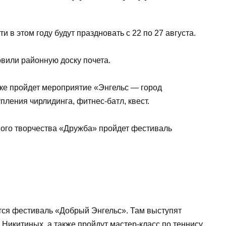
 в этом году будут праздновать с 22 по 27 августа.
овили районную доску почета.
арке пройдет мероприятие «Энгельс — город
пления чирлидинга, фитнес-батл, квест.
дного творчества «Дружба» пройдет фестиваль
нется фестиваль «Добрый Энгельс». Там выступят
Никитиных, а также пройдут мастер-класс по теннису,