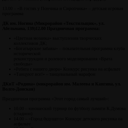
13.00 – «В гостях у Пончика и Сиропчика» – детская игровая
программа
ДК им. Ногина (Микрорайон «Текстильщик», ул.
Абельмана, 139)12.00 Праздничная программа:
«Цветная мозаика» выступления творческих
коллективов ДК;
«Богатырские забавы» – показательная программа клуба
исторической
реконструкции и ролевого моделирования «Врата
свободы»
«Ребята с нашего двора» Конкурс рисунка на асфальте
«Танцуют все!» – танцевальный марафон
ДКиТ «Родина» (микрорайон им. Малеева и Кангина, ул.
Волго-Донская)
Праздничная программа «Этот город самый лучший»:
10.00 – юношеский турнир по футболу памяти К.Думова
(стадион)
14.00 – «Город будущего» Конкурс детского рисунка на
асфальте