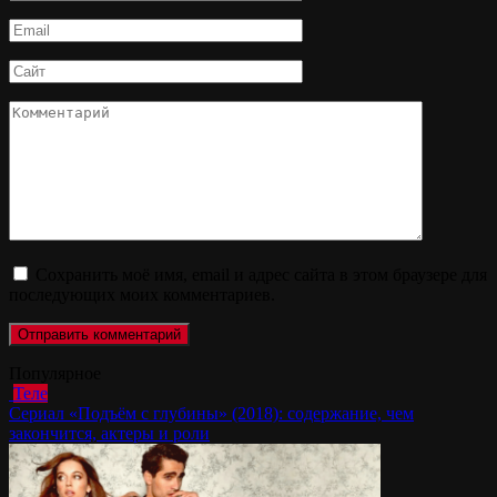
*
Email
*
Сайт
Комментарий
Сохранить моё имя, email и адрес сайта в этом браузере для
последующих моих комментариев.
Популярное
Теле
Сериал «Подъём с глубины» (2018): содержание, чем
закончится, актеры и роли