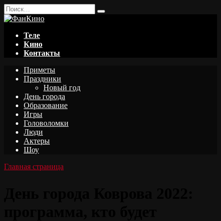
Перейти
Search
к
for:
содержанию
Теле
Кино
Контакты
Приметы
Праздники
Новый год
День города
Образование
Игры
Головоломки
Люди
Актеры
Шоу
Главная страница
День города Коврова 2022:
программа, кто будет