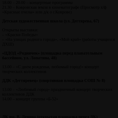
18.00 – 20.00 – концертные программы
21.30 – Ковровская земля в кинематографе (Просмотр х/ф
«Красные пчелы» или д/к о г.Коврове)
Детская художественная школа (ул. Дегтярева, 67)
Открыты выставки:
– «Краски Победы»
– «На улицах родного города», «Мой край» (работы учащихся
ДХШ)
«ЦДОД «Родничок» (площадка перед плавательным
бассейном, ул. Лопатина, 48)
13.00 – «С днем рожденья, любимый город!» концерт
творческих коллективов
ДДК «Дегтяревец» (спортивная площадка СОШ № 8)
13.00 – «Любимый город» праздничный концерт творческих
коллективов ДДК
14.00 – концерт группы «Б-52»
ДК им. В. Ленина (открытая площадка перед ДК)