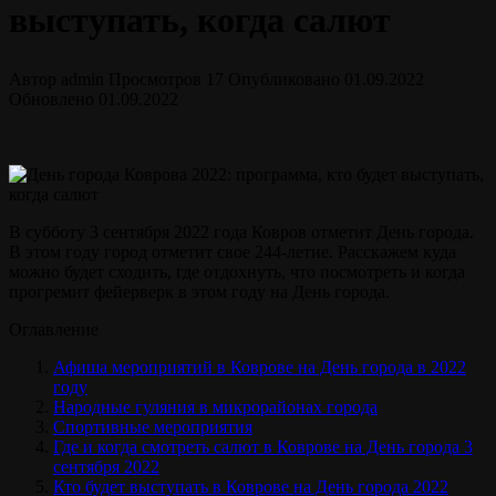
выступать, когда салют
Автор
admin
Просмотров
17
Опубликовано
01.09.2022
Обновлено
01.09.2022
В субботу 3 сентября 2022 года Ковров отметит День города.
В этом году город отметит свое 244-летие. Расскажем куда
можно будет сходить, где отдохнуть, что посмотреть и когда
прогремит фейерверк в этом году на День города.
Оглавление
Афиша мероприятий в Коврове на День города в 2022
году
Народные гуляния в микрорайонах города
Спортивные мероприятия
Где и когда смотреть салют в Коврове на День города 3
сентября 2022
Кто будет выступать в Коврове на День города 2022