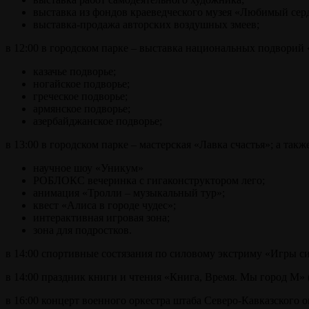
выставка из фондов краеведческого музея «Любимый сер
выставка-продажа авторских воздушных змеев;
в 12:00 в городском парке – выставка национальных подворий
казачье подворье;
ногайское подворье;
греческое подворье;
армянское подворье;
азербайджанское подворье;
в 13:00 в городском парке – мастерская «Лавка счастья»; а та
научное шоу «Уникум»
РОБЛОКС вечеринка с гигаконструктором лего;
анимация «Тролли – музыкальный тур»;
квест «Алиса в городе чудес»;
интерактивная игровая зона;
зона для подростков.
в 14:00 спортивные состязания по силовому экстриму «Игры си
в 14:00 праздник книги и чтения «Книга, Время. Мы город М» (
в 16:00 концерт военного оркестра штаба Северо-Кавказского 