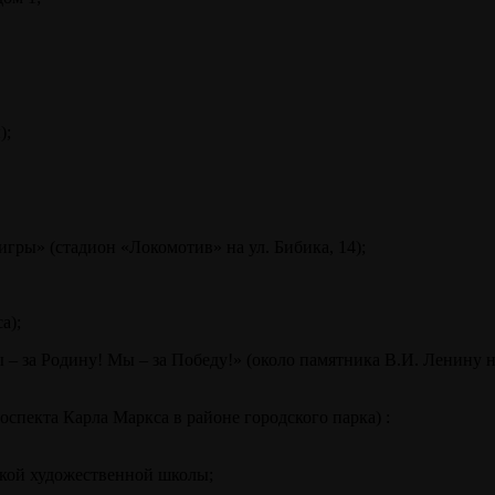
);
гры» (стадион «Локомотив» на ул. Бибика, 14);
а);
– за Родину! Мы – за Победу!» (около памятника В.И. Ленину н
оспекта Карла Маркса в районе городского парка) :
ской художественной школы;