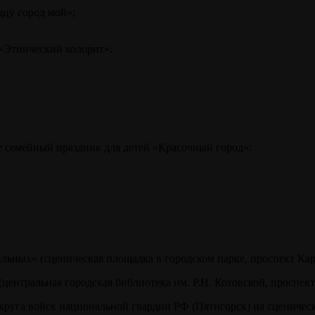
дцу город мой»;
 «Этнический колорит»:
кже семейный праздник для детей «Красочный город»:
льных» (сценическая площадка в городском парке, проспект Карл
центральная городская библиотека им. Р.Н. Котовской, проспект 
округа войск национальной гвардии РФ (Пятигорск) на сценичес