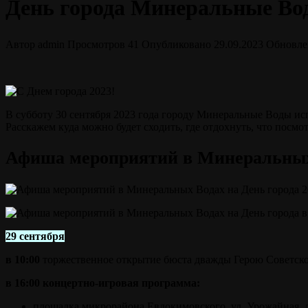
День города Минеральные Вод
Автор
admin
Просмотров
41
Опубликовано
29.09.2023
Обновле
В субботу 30 сентября 2023 года городу Минеральные Воды ис
Расскажем куда можно будет сходить, где отдохнуть, что посмотр
Афиша мероприятий в Минеральных В
29 сентября
в 10:00
торжественное открытие бюста дважды Герою Советског
в 16:00 концертно-игровая программа:
площадка микрорайона Евдокимовского, ул. Урожайная, д