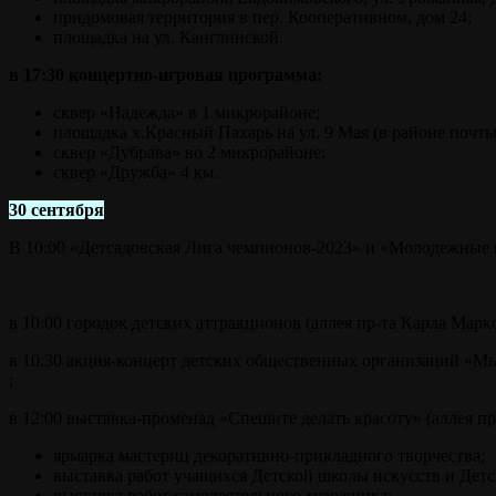
придомовая территория в пер. Кооперативном, дом 24;
площадка на ул. Канглинской.
в 17:30 концертно-игровая программа:
сквер «Надежда» в 1 микрорайоне;
площадка х.Красный Пахарь на ул. 9 Мая (в районе почты
сквер «Дубрава» во 2 микрорайоне;
сквер «Дружба» 4 км.
30 сентября
В 10:00 «Детсадовская Лига чемпионов-2023» и «Молодежные и
в 10:00 городок детских аттракционов (аллея пр-та Карла Маркс
в 10:30 акция-концерт детских общественных организаций «Мы 
;
в 12:00 выставка-променад «Спешите делать красоту» (аллея пр
ярмарка мастериц декоративно-прикладного творчества;
выставка работ учащихся Детской школы искусств и Дет
выставка работ самодеятельного художника;