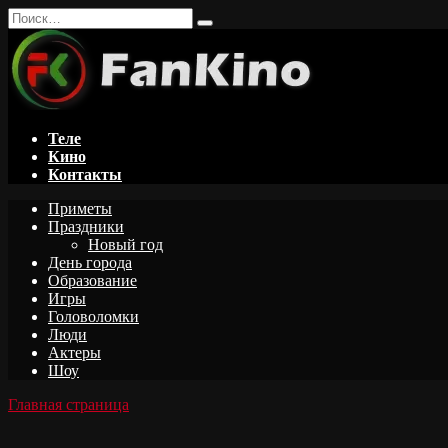
Перейти
Search
к
for:
содержанию
Теле
Кино
Контакты
Приметы
Праздники
Новый год
День города
Образование
Игры
Головоломки
Люди
Актеры
Шоу
Главная страница