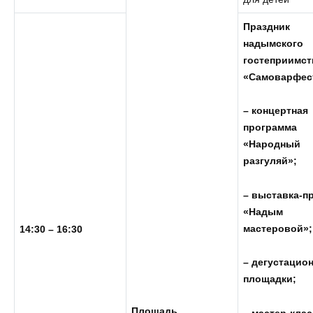
Праздник
надымского
гостеприимст
«Самоварфес
–
концертная
программа
«Народный
разгуляй»;
– выставка-п
«Надым
мастеровой»;
14:30 – 16:30
– дегустацио
площадки;
Площадь
– мастер-кла