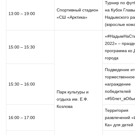
Турнир по фут
Спортивный стадион
на Кубок Глав
13:00 – 19:00
«СШ «Арктика»
Надымского р
(взрослые ком
«#НадымНаСт
2022» – празд
15:00 – 15:30
программа ко
города
Подведение ит
торжественное
15:30 – 16:00
награждение
победителей
Парк культуры и
«#50лет_вОбь
отдыха им. Е.Ф.
Козлова
Территория
16:00 – 17:00
развлечений «
Ка» для детей