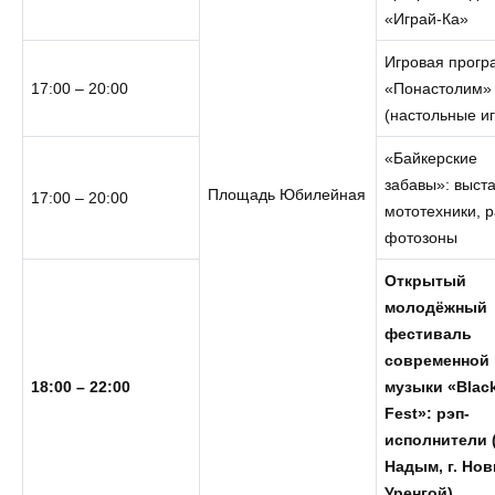
«Играй-Ка»
Игровая прог
17:00 – 20:00
«Понастолим»
(настольные и
«Байкерские
забавы»: выст
Площадь Юбилейная
17:00 – 20:00
мототехники, 
фотозоны
Открытый
молодёжный
фестиваль
современной
18:00 – 22:00
музыки
«Blac
Fest»: рэп-
исполнители (
Надым, г. Но
Уренгой)