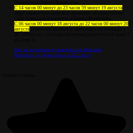
Васюнина и Бориса Корнилова.
С 14 часов 00 минут до 23 часов 59 минут 19 августа
будет ограничено круговое движение на пересечении
улиц Адмирала Васюнина и Бориса Корнилова.
С 06 часов 00 минут 18 августа до 22 часов 00 минут 20
августа
ограничат движение транспорта по площади у
ДС «Юность», по улице Ярошенко (на участке от дома 7
до дома 3).
Кто из звезд приедет выступать в Нижний
Новгород на День города в 2023 году
Оцените статью