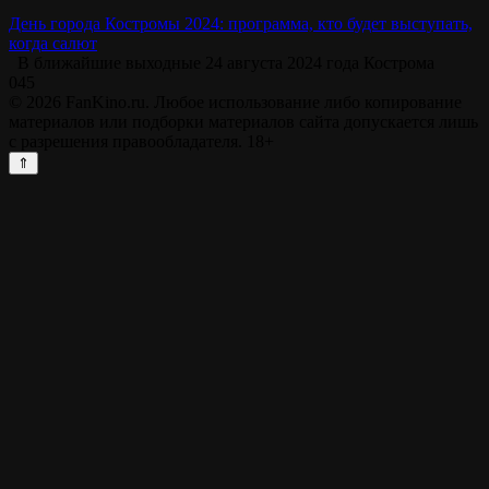
День города Костромы 2024: программа, кто будет выступать,
когда салют
В ближайшие выходные 24 августа 2024 года Кострома
0
45
© 2026 FanKino.ru. Любое использование либо копирование
материалов или подборки материалов сайта допускается лишь
с разрешения правообладателя. 18+