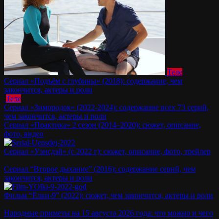
Теле
Сериал «Подъём с глубины» (2018): содержание, чем
закончится, актеры и роли
Теле
Сериал «Зимородок» (2022-2024): содержание всех 73 серий,
чем закончится, актеры и роли
Сериал «Практика» 2 сезон (2014–2020): сюжет, описание,
фото, видео
Сериал «Уэнсдэй» (с 2022 г): сюжет, описание, фото, трейлер
Сериал “Второе дыхание” (2016): содержание серий, чем
закончится, актеры и роли
Фильм “Ёлки-9” (2022): сюжет, чем закончится, актеры и роли
Народные приметы на 15 августа 2026 года: что можно и чего