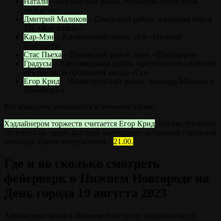
Натали
– Московский район, площадка перед ФОК
«Юность»
Дмитрий Маликов
– Советский район, площадка перед
ТЦ «Жар-птица»
Кар-Мэн
– Канавинский район, ст-н «Нижний
Новгород»
Стас Пьеха
– Приокский район, парк «Швейцария»
Градусы
– Автозаводской район, пространство напротив
центральной проходной завода «Газ»
Егор Крид
– Нижегородский район, площадь Минина и
Пожарского
Все концерты начинаются в вечернее время.
Хэдлайнером торжеств считается Егор Крид
, его выступление
состоится на сцене, которую монтируют на главной городской
площади. Время выступления –
21.00.
Где и во сколько смотреть
фейерверк в Нижнем Новгороде на
День города 19 августа 2023
Афиша дня города в Нижнем Новгороде предполагает и