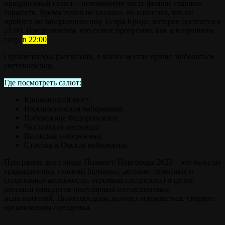
праздничный салют – неизменную часть финала главных
торжеств. Время точно не указано, но известно, что он
пройдет по завершению шоу Егора Крида, которое состоится в
21:00. Предполагаем, что салют прогремит, как и в прошлом
году,
в 22:00
.
Организаторы рассказали, в каких местах лучше любоваться
световым шоу.
Где посмотреть салют:
Канавинский мост;
Нижневолжская набережная;
Набережная Федоровского;
Чкаловская лестница;
Волжская набережная;
Стрелка и Окская набережная.
Программа дня города Нижнего Новгорода 2023 – это микс из
традиционных гуляний (ярмарки, детские, семейные и
спортивные активности, огромная гастрозона) и целой
россыпи концертов популярных отечественных
исполнителей. Нижегородцам должно понравиться, уверяют
организаторы праздника.