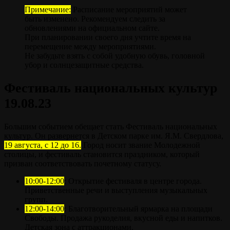
Примечание:
Расписание мероприятий может
быть изменено. Рекомендуем следить за
обновлениями на официальном сайте.
При планировании своего дня учтите время на
перемещение между мероприятиями.
Не забудьте взять с собой удобную обувь, головной
убор и солнцезащитные средства.
Фестиваль национальных культур
19.08.23
Большим событием обещает стать Фестиваль национальных
культур. Он развернется в Детском парке им. Я.М. Свердлова,
19 августа, с 12 до 16.
Город носит звание Молодежной
столицы, и фестиваль становится праздником, который
призван соответствовать почетному статусу.
10:00-12:00
: Открытие фестиваля в центре города.
Приветственные речи и выступления музыкальных
групп.
12:00-14:00
: Благотворительный ярмарка на площади
Свободы. Продажа рукоделия, вкусной еды и напитков.
Детская зона с аттракционами.