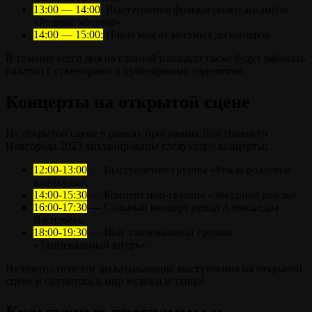
13:00 — 14:00
: Выступление фольклорного ансамбля
«Родные мотивы».
14:00 — 15:00:
Показ мод от местных дизайнеров.
В течение всего дня на главной площади также будут работать
палатки с сувенирами и кулинарными изделиями.
Концерты на открытой сцене
На открытой сцене в рамках программы Дня Нижнего
Новгорода 2023 запланированы следующие концерты:
12:00-13:00
— Выступление группы «Рок-н-роллевые
каникулы».
14:00-15:30
— Концерт поп-группы «Звездный дождь».
16:00-17:30
— Сольный концерт певца Александра
Васильева.
18:00-19:30
— Шоу танцевальной группы
«Танцевальный вихрь».
Не пропустите эти захватывающие выступления на открытой
сцене и окунитесь в мир музыки и танца!