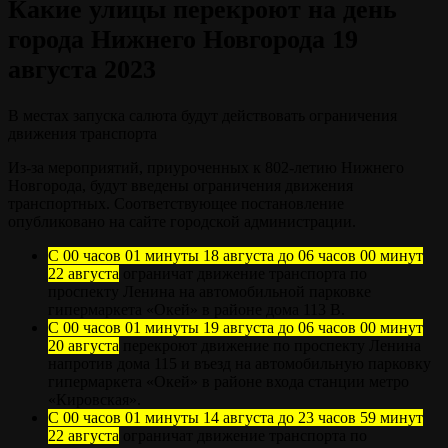
Какие улицы перекроют на день
города Нижнего Новгорода 19
августа 2023
В местах запуска салюта будут действовать ограничения
движения транспорта
Из-за мероприятий, приуроченных к 802-летию Нижнего
Новгорода, будут введены ограничения движения
транспортных. Соответствующее постановление
опубликовано на сайте городской администрации.
С 00 часов 01 минуты 18 августа до 06 часов 00 минут
22 августа
ограничат движение транспорта по
проспекту Ленина на автомобильной парковке
гипермаркета «Окей» в районе дома 113 В.
С 00 часов 01 минуты 19 августа до 06 часов 00 минут
20 августа
перекроют движение по проспекту Ленина
напротив дома 115 и въезд на автомобильную парковку
гипермаркета «Окей» в районе входа станции метро
«Кировская».
С 00 часов 01 минуты 14 августа до 23 часов 59 минут
22 августа
ограничат движение транспорта по