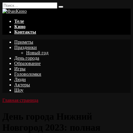
Перейти
Search
к
for:
содержанию
Теле
Кино
Контакты
Приметы
Праздники
Новый год
День города
Образование
Игры
Головоломки
Люди
Актеры
Шоу
Главная страница
День города Нижний
Новгород 2023: полная