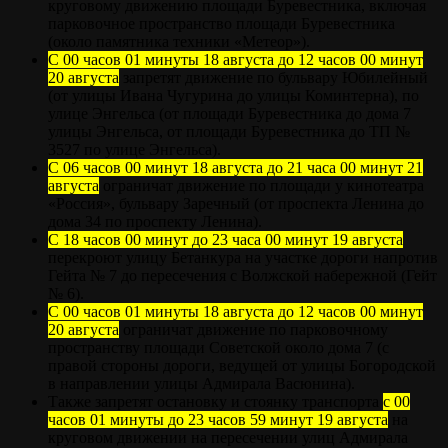
круговому движению площади Буревестника, включая
парковочное пространство площади Буревестника
(около памятника техники «Метеор»).
С 00 часов 01 минуты 18 августа до 12 часов 00 минут
20 августа
запретят движение по бульвару Юбилейный
(от улицы Ивана Чугурина до улицы Коминтерна), по
улице Энгельса (от площади Буревестника до дома 7
улицы Энгельса, от площади Буревестника до ТП №
3527 по улице Энгельса).
С 06 часов 00 минут 18 августа до 21 часа 00 минут 21
августа
ограничат движение по площади у кинотеатра
«Россия», бульвару Заречный (от проспекта Ленина до
дома 34 по проспекту Ленина).
С 18 часов 00 минут до 23 часа 00 минут 19 августа
перекроют улицу Бетанкура на участке дороги напротив
Гейта № 7 до пересечения с Волжской набережной (Гейт
№ 6).
С 00 часов 01 минуты 18 августа до 12 часов 00 минут
20 августа
ограничат движение по парковочному
пространству площади Советской около дома 7 (с
правой стороны дороги, ведущей от улицы Богородской
в направлении улицы Адмирала Васюнина).
Также запретят остановку и стоянку транспорта
с 00
часов 01 минуты до 23 часов 59 минут 19 августа
на
круговом движении на пересечении улиц Адмирала