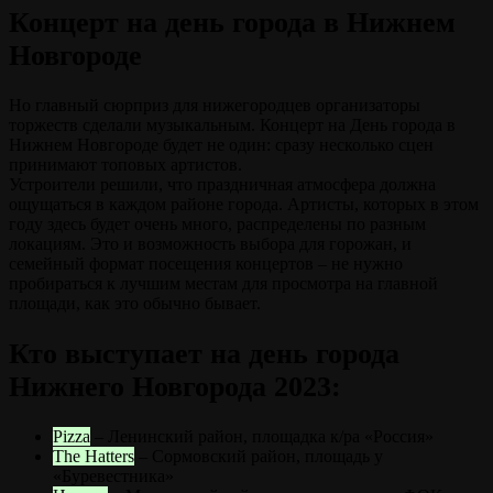
Концерт на день города в Нижнем
Новгороде
Но главный сюрприз для нижегородцев организаторы
торжеств сделали музыкальным. Концерт на День города в
Нижнем Новгороде будет не один: сразу несколько сцен
принимают топовых артистов.
Устроители решили, что праздничная атмосфера должна
ощущаться в каждом районе города. Артисты, которых в этом
году здесь будет очень много, распределены по разным
локациям. Это и возможность выбора для горожан, и
семейный формат посещения концертов – не нужно
пробираться к лучшим местам для просмотра на главной
площади, как это обычно бывает.
Кто выступает на день города
Нижнего Новгорода 2023:
Pizza
– Ленинский район, площадка к/ра «Россия»
The Hatters
– Сормовский район, площадь у
«Буревестника»