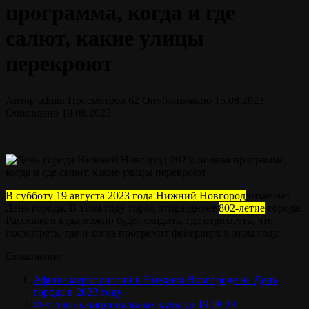
программа, когда и где
салют, какие улицы
перекроют
Автор
admin
Просмотров
62
Опубликовано
15.08.2023
Обновлено
19.08.2023
В субботу 19 августа 2023 года Нижний Новгород
отмечает
День города. В этом году город отпразднует
802-летие
города.
Расскажем куда можно будет сходить, где отдохнуть, что
посмотреть, где и когда прогремит фейерверк в этом году.
Оглавление
Афиша мероприятий в Нижнем Новгороде на День
города в 2023 году
Фестиваль национальных культур 19.08.23