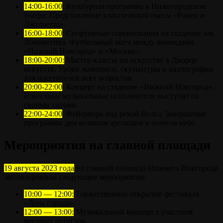
14:00-16:00
: Культурная программа в Нижегородском
театре. Представление классической пьесы «Ромео и
Джульетта».
16:00-18:00
: Спортивные соревнования на стадионе им.
Локомотива. Футбольный матч между командами
«Нижний Новгород» и «Москва».
18:00-20:00:
Мастер-классы по искусству в Дворце
искусств. Уроки живописи, скульптуры и каллиграфии
для посетителей всех возрастов.
20:00-22:00
: Концерт на стадионе «Нижний Новгород».
Известные музыкальные исполнители выступят со
своими хитами.
22:00-24:00
: Фейерверк над рекой Волга. Завершение
программы дня великим зрелищем в ночном небе.
Мероприятия на главной площади
19 августа 2023 года
на главной площади Нижнего Новгорода
запланированы следующие мероприятия:
10:00 — 12:00:
Торжественное открытие фестиваля
«День города».
12:00 — 13:00:
Музыкальный концерт с участием
местных артистов.