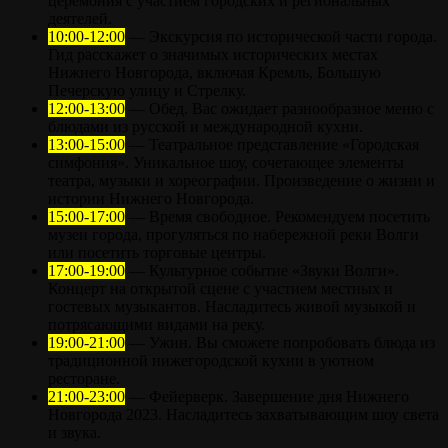
церемония с участием городских и региональных
деятелей.
10:00-12:00
— Экскурсия по исторической части города.
Гид расскажет о значимых исторических местах
Нижнего Новгорода, включая Кремль, Большую
Печерскую улицу и Стрелку.
12:00-13:00
— Обед. Вас ожидает разнообразное меню с
блюдами из русской и международной кухни.
13:00-15:00
— Театральное представление «Городская
симфония». Уникальное шоу, сочетающее элементы
театра, музыки и хореографии. Произведение о жизни и
истории Нижнего Новгорода.
15:00-17:00
— Время свободное. Рекомендуем посетить
музеи города, прогуляться по набережной реки Волги
или посетить торговые центры.
17:00-19:00
— Культурное событие «Звуки Волги».
Концерт на открытой сцене с участием местных и
гостевых музыкантов. Насладитесь живой музыкой и
потрясающими видами на реку.
19:00-21:00
— Ужин. Вы сможете попробовать блюда из
традиционной нижегородской кухни в уютном
ресторане.
21:00-23:00
— Фейерверк. Завершение дня Нижнего
Новгорода 2023. Насладитесь захватывающим шоу света
и звука.