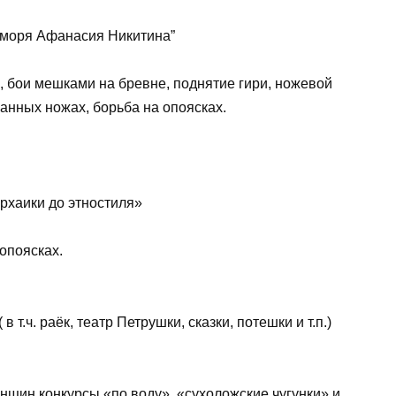
 моря Афанасия Никитина”
, бои мешками на бревне, поднятие гири, ножевой
анных ножах, борьба на опоясках.
рхаики до этностиля»
опоясках.
т.ч. раёк, театр Петрушки, сказки, потешки и т.п.)
нщин конкурсы «по воду», «сухоложские чугунки» и