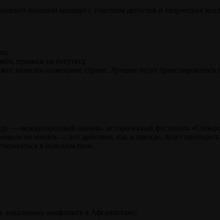
аивают большой концерт с участием артистов и творческих колл
ти;
мбо, прыжки на батутах);
ет записать пожелание стране. Лучшие будут транслироваться с 
оду — международный военно- исторический фестиваль «Сибирск
решили не менять — всё действие, как и прежде, будет проходи
тироваться в большом поле.
е локальному конфликту в Афганистане;