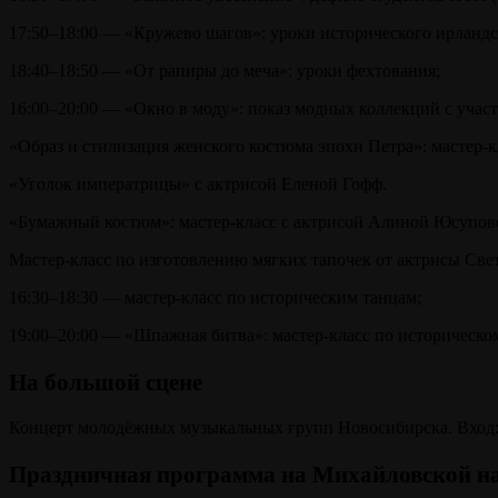
17:50–18:00 — «Кружево шагов»: уроки исторического ирландс
18:40–18:50 — «От рапиры до меча»: уроки фехтования;
16:00–20:00 — «Окно в моду»: показ модных коллекций с уча
«Образ и стилизация женского костюма эпохи Петра»: мастер-к
«Уголок императрицы» с актрисой Еленой Гофф.
«Бумажный костюм»: мастер-класс с актрисой Алиной Юсупов
Мастер-класс по изготовлению мягких тапочек от актрисы Св
16:30–18:30 — мастер-класс по историческим танцам;
19:00–20:00 — «Шпажная битва»: мастер-класс по историческо
На большой сцене
Концерт молодёжных музыкальных групп Новосибирска. Вход:
Праздничная программа на Михайловской н