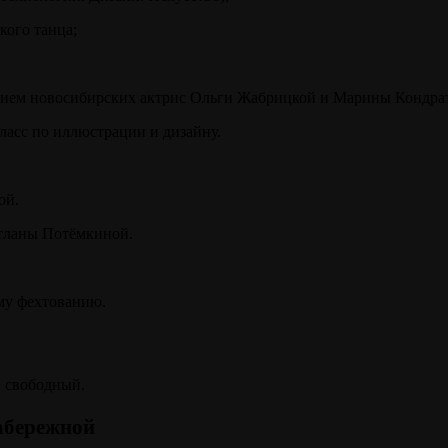
кого танца;
стием новосибирских актрис Ольги Жабрицкой и Марины Кондра
ласс по иллюстрации и дизайну.
ой.
етланы Потёмкиной.
му фехтованию.
 свободный.
абережной