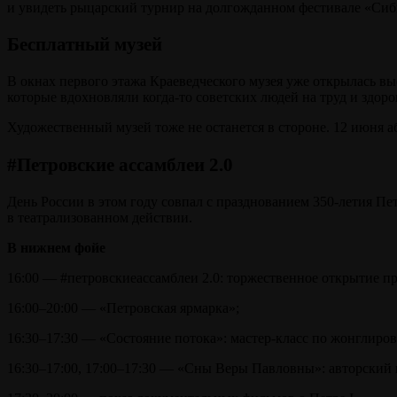
и увидеть рыцарский турнир на долгожданном фестивале «Сиб
Бесплатный музей
В окнах первого этажа Краеведческого музея уже открылась в
которые вдохновляли когда-то советских людей на труд и здор
Художественный музей тоже не останется в стороне. 12 июня аб
#Петровские ассамблеи 2.0
День России в этом году совпал с празднованием 350-летия Пе
в театрализованном действии.
В нижнем фойе
16:00 — #петровскиеассамблеи 2.0: торжественное открытие пр
16:00–20:00 — «Петровская ярмарка»;
16:30–17:30 — «Состояние потока»: мастер-класс по жонглиро
16:30–17:00, 17:00–17:30 — «Сны Веры Павловны»: авторский 