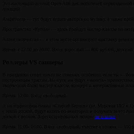
Это настоящий летний Open AIR для любителей первозданной пр
локаций.
Амфитеатр — тут будут играть авторскую музыку, а также прой
Пространство «Купол» — здесь пройдут мастер-классы по актёр
Аллея творчества — в этом месте организуют выставку ремесле
Время: с 12:00 до 20:00. Вход: взрослый — 800 рублей, детский
Роллеры VS сапперы
В праздники спорт никто не отменял, особенно, если ты — бол
построенным трассам. На пути им будут «чинить» препятствия:
творческий блок: мастер-классы, концерт и интерактивные пл
Время: 12:00. Вход: свободный.
А на территории пляжа «Старый Бердск» (ул. Морская 18/2 к.1
с такой доской, будут катать по акватории и получать за это 
доской с веслом. Зарегистрироваться можно
по ссылке
.
Время: 11:00- 16:00. Вход: свободный, участие в гонках — 500 