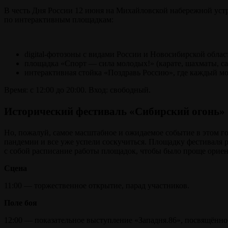
В честь Дня России 12 июня на Михайловской набережной устр
по интерактивным площадкам:
digital-фотозоны с видами России и Новосибирской облас
площадка «Спорт — сила молодых!» (карате, шахматы, са
интерактивная стойка «Поздравь Россию», где каждый мож
Время: с 12:00 до 20:00. Вход: свободный.
Исторический фестиваль «Сибирский огонь»
Но, пожалуй, самое масштабное и ожидаемое событие в этом г
пандемии и все уже успели соскучиться. Площадку фестиваля 
с собой расписание работы площадок, чтобы было проще ориен
Сцена
11:00 — торжественное открытие, парад участников.
Поле боя
12:00 — показательное выступление «Западня.86», посвящённо