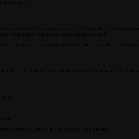
ирский огонь».
ыставка советских плакатов и открыток. Вдоль Красного проспе
овый образ жизни. Приходите вдохновляться и вы!
солютно все выставки будут работать бесплатно. Всё, что нужно
тра I. В театре «Глобус» по такому случаю устраивают #Петровс
оекта;
ванию;
проект студии Dzen Rabbit Анастасии Войницкой;