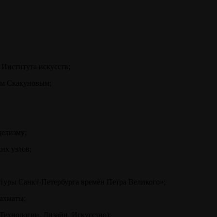
 Института искусств;
ом Скакуновым;
делизму;
их узлов;
птуры Санкт-Петербурга времён Петра Великого»;
шахматы;
Технологии. Дизайн. Искусство);