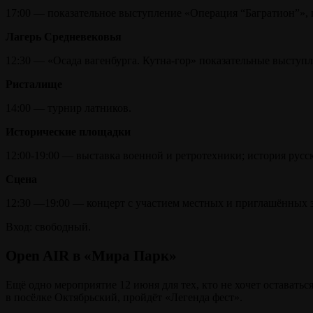
17:00 — показательное выступление «Операция “Багратион”»,
Лагерь Средневековья
12:30 — «Осада вагенбурга. Кутна-гор» показательные выступ
Ристалище
14:00 — турнир латников.
Исторические площадки
12:00-19:00 — выставка военной и ретротехники; история русс
Сцена
12:30 —19:00 — концерт с участием местных и приглашённых з
Вход: свободный.
Open AIR в «Мира Парк»
Ещё одно мероприятие 12 июня для тех, кто не хочет остават
в посёлке Октябрьский, пройдёт «Легенда фест».