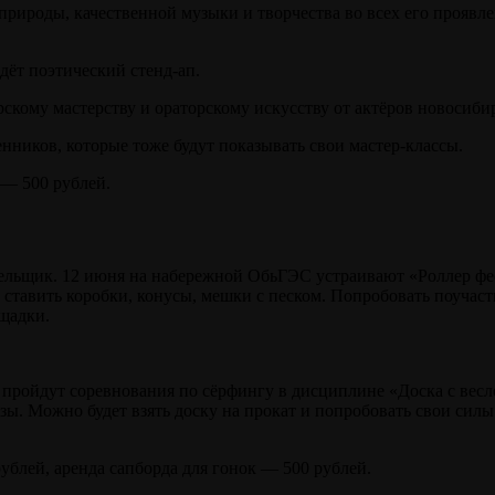
ироды, качественной музыки и творчества во всех его проявлен
дёт поэтический стенд-ап.
скому мастерству и ораторскому искусству от актёров новосиби
нников, которые тоже будут показывать свои мастер-классы.
 — 500 рублей.
ельщик. 12 июня на набережной ОбьГЭС устраивают «Роллер фест
 ставить коробки, конусы, мешки с песком. Попробовать поучаст
ощадки.
) пройдут соревнования по сёрфингу в дисциплине «Доска с весл
призы. Можно будет взять доску на прокат и попробовать свои с
рублей, аренда сапборда для гонок — 500 рублей.