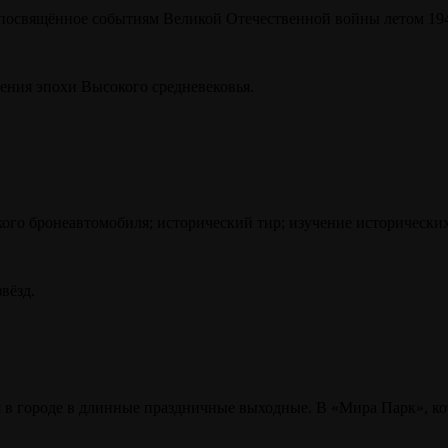
 посвящённое событиям Великой Отечественной войны летом 194
ления эпохи Высокого средневековья.
кого бронеавтомобиля; исторический тир; изучение исторически
вёзд.
ься в городе в длинные праздничные выходные. В «Мира Парк», 