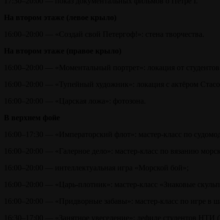
17:30–20:00 — показ документальных фильмов о Петре I.
На втором этаже (левое крыло)
16:00–20:00 — «Создай свой Петергоф!»: стена творчества.
На втором этаже (правое крыло)
16:00–20:00 — «Моментальный портрет»: локация от студентов
16:00–20:00 — «Тупейный художник»: локация с актёром Стас
16:00–20:00 — «Царская ложа»: фотозона.
В верхнем фойе
16:00–17:30 — «Императорский флот»: мастер-класс по судомо
16:00–20:00 — «Галерное дело»: мастер-класс по вязанию морск
16:00–20:00 — интеллектуальная игра «Морской бой»;
16:00–20:00 — «Царь-плотник»: мастер-класс «Знаковые скуль
16:00–20:00 — «Придворные забавы»: мастер-класс по игре в 
16:30–17:00 — «Занятное увеселение»: дефиле студентов НТИ (