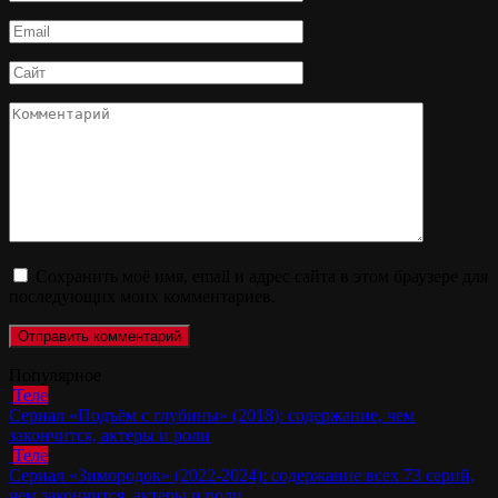
*
Email
*
Сайт
Комментарий
Сохранить моё имя, email и адрес сайта в этом браузере для
последующих моих комментариев.
Популярное
Теле
Сериал «Подъём с глубины» (2018): содержание, чем
закончится, актеры и роли
Теле
Сериал «Зимородок» (2022-2024): содержание всех 73 серий,
чем закончится, актеры и роли