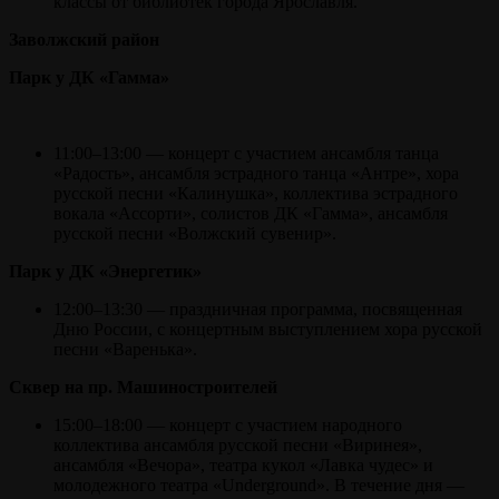
классы от библиотек города Ярославля.
Заволжский район
Парк у ДК «Гамма»
11:00–13:00 — концерт с участием ансамбля танца
«Радость», ансамбля эстрадного танца «Антре», хора
русской песни «Калинушка», коллектива эстрадного
вокала «Ассорти», солистов ДК «Гамма», ансамбля
русской песни «Волжский сувенир».
Парк у ДК «Энергетик»
12:00–13:30 — праздничная программа, посвященная
Дню России, с концертным выступлением хора русской
песни «Варенька».
Сквер на пр. Машиностроителей
15:00–18:00 — концерт с участием народного
коллектива ансамбля русской песни «Виринея»,
ансамбля «Вечора», театра кукол «Лавка чудес» и
молодежного театра «Underground». В течение дня —