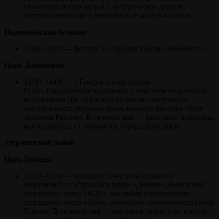
кинотеатр; живая музыка; историческое дефиле;
гастрономические и ремесленные мастер-классы).
Первомайский бульвар
11:00–18:00 — фестиваль народов России «МежФест»;
Парк Даманский
12:00–14:00 — «Танцуй и пой, златая
Русь».
Праздничная программа с участием творческих
коллективов ДК «Красный Перекоп». Фотозоны,
мастер-классы, игровые зоны, конкурс рисунка «Моя
любимая Россия». В течение дня — выставки, конкурсы,
мастер-классы от библиотек города Ярославля.
Дзержинский район
Парк Победы
15:00–16:30 — концерт с участием ансамбля
современного эстрадного танца «Дениза», коллектива
эстрадного танца «КЭТ», ансамбля современного
эстрадного танца «Zion», коллектив современного танца
X-treme. В течение дня — выставки, конкурсы, мастер-