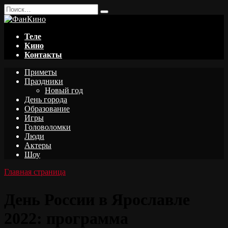
Перейти
Search
к
for:
содержанию
Теле
Кино
Контакты
Приметы
Праздники
Новый год
День города
Образование
Игры
Головоломки
Люди
Актеры
Шоу
Главная страница
День России в Ярославле
2022: программа