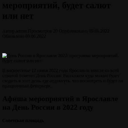
мероприятий, будет салют
или нет
Автор
admin
Просмотров
20
Опубликовано
09.06.2022
Обновлено
09.06.2022
В воскресенье 12 июня 2022 года Ярославль вместе со всей
страной отметит День России. Расскажем куда можно будет
сходить в этот день, где отдохнуть, что посмотреть и будет ли
праздничный фейерверк.
Афиша мероприятий в Ярославле
на День России в 2022 году
Советская площадь