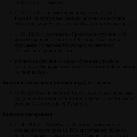
10:00–21:00 — ярмарка;
12:00–21:00 — праздничная программа «С Днем
России!» В программе: конкурс рисунка на асфальте
«Ты живи, моя Россия», игры «По-крупному», концерт;
14:00–16:00 — фестиваль «Ярославские гуляния», «В
дружбе народов — единство России». Праздничная
программа с участием творческих коллективов
Ассамблеи народов России;
в течение всего дня — акция «Военная служба по
контракту в Вооруженных силах Российской Федерации
— твой выбор!»
Волжская набережная (нижний ярус), «Стрелка»
10:00–12:00 — первенство Ярославля по лыжероллерам
среди воспитанников спортивной школы олимпийского
резерва № 3 имени В. И. Русанова.
Волжская набережная
11:00–21:00 — Музейная набережная (креативные
площадки: музеи open air; BIG крафт маркет: Kapusta
market, Яркрафт, фуд-корт от #ЕДУ́вярославль; летний