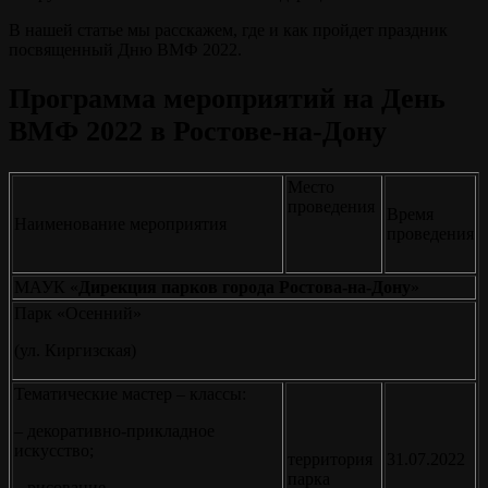
В нашей статье мы расскажем, где и как пройдет праздник
посвященный Дню ВМФ 2022.
Программа мероприятий на День
ВМФ 2022 в Ростове-на-Дону
Место
проведения
Время
Наименование мероприятия
проведения
МАУК «
Дирекция парков города Ростова-на-Дону
»
Парк «Осенний»
(ул. Киргизская)
Тематические мастер – классы:
– декоративно-прикладное
искусство;
территория
31.07.2022
парка
– рисование.