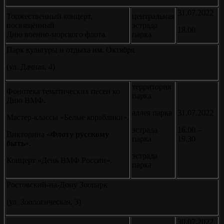
31.07.2022
Торжественный концерт,
центральная
посвящённый
эстрада
18.00
Дню военно-морского флота.
парка
Парк культуры и отдыха им. Октября
(ул. Дачная, 4)
территория
Фонотека тематических песен ко
парка
Дню ВМФ.
аллея парка
31.07.2022
Мастер-классы «Белые кораблики».
эстрада
16.00 –
Викторина «
Флоту русскому
парка
19.30
быть
».
эстрада
Концерт «День ВМФ России».
парка
Ростовский-на-Дону Зоопарк
(ул. Зоологическая, 3)
30.07.2022