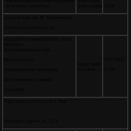
Развлекательно-игровая программа
территория
«В поисках сокровищ».
пляжа парка
16.00
Детский парк им. В. Черевичкина
(Театральная площадь, 6)
Праздничное мероприятие «День
Нептуна».
Костюмированное шоу.
30.07.2022
Мастер-классы.
территория
бассейна
15.00
Анимационная программа.
Шоу мыльных пузырей.
Аквагрим.
Парк культуры и отдыха 1 Мая
(Большая Садовая ул., 127)