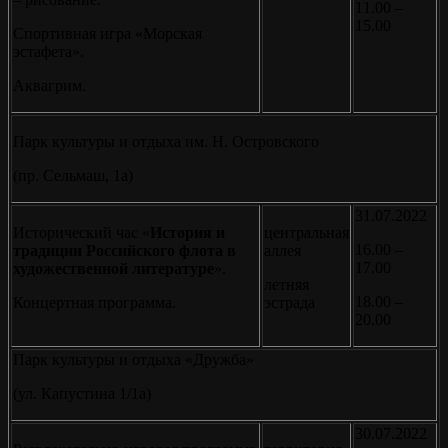
11.00 –
15.00
Спортивная игра «Морская
эстафета».
Аквагрим.
Парк культуры и отдыха им. Н. Островского
(пр. Сельмаш, 1a)
31.07.2022
Исторический час «
История и
центральная
16.00 –
традиции Российского флота в
аллея
17.00
художественной литературе
».
летняя
18.00 –
Концертная программа.
эстрада
20.00
Парк культуры и отдыха «Дружба»
(ул. Капустина 1/1а)
30.07.2022