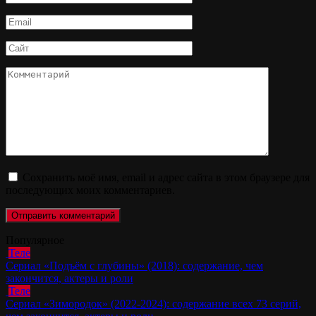
*
Email
*
Сайт
Комментарий
Сохранить моё имя, email и адрес сайта в этом браузере для
последующих моих комментариев.
Популярное
Теле
Сериал «Подъём с глубины» (2018): содержание, чем
закончится, актеры и роли
Теле
Сериал «Зимородок» (2022-2024): содержание всех 73 серий,