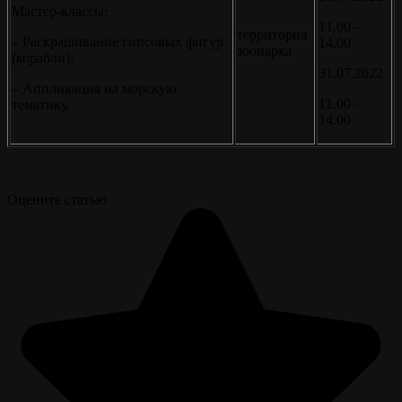
Мастер-классы:
11.00 –
территория
– Раскрашивание гипсовых фигур
14.00
зоопарка
(корабли);
31.07.2022
– Аппликация на морскую
11.00 –
тематику.
14.00
Оцените статью