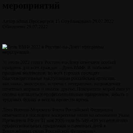
мероприятий
Автор
admin
Просмотров
15
Опубликовано
29.07.2022
Обновлено
29.07.2022
31 июля 2022 года в Ростове-на-Дону отмечают особый
праздник для всех граждан – День ВМФ. В любимый
праздник миллионов, во всех городах проходят
благотворительные выступления российских артистов,
выставки, экскурсии, встречи с ветеранами, награждения
почетных моряков и многое другое. Покорители морей смогут
сполна насладиться профессиональным праздником, забыть о
трудовых буднях и весело провести время.
День Военно-Морского Флота Российской Федерации
отмечается в последнее воскресенье июля на основании Указа
Президента РФ от 31 мая 2006 года № 549 «Об установлении
профессиональных праздников и памятных дней в
Вооружённых силах Российской Федерации».