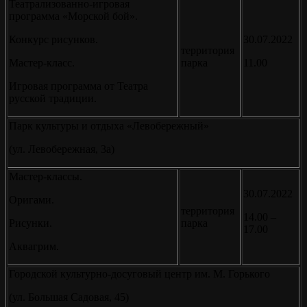
Театрализованно-игровая
программа «Морской бой».
Конкурс рисунков.
30.07.2022
территория
Мастер-класс.
парка
11.00
Игровая программа от Театра
русской традиции.
Парк культуры и отдыха «Левобережный»
(ул. Левобережная, 3а)
Мастер-классы.
30.07.2022
Оригами.
территория
14.00 –
Рисунки.
парка
17.00
Аквагрим.
Городской культурно-досуговый центр им. М. Горького
(ул. Большая Садовая, 45)