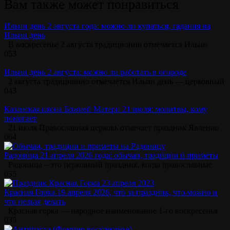
Вам также может понравиться
Ильин день 2 августа года: можно ли купаться, гадания на
Ильин день
В воскресенье 2 августа традиционно отмечается Ильин
0
53
Ильин день 2 августа: можно ли работать в огороде
2 августа традиционно отмечается Ильин день — церковный
0
43
Казанская икона Божией Матери 21 июля: молитвы, кому
помогает
21 июля Православная церковь отмечает праздник Явление
0
64
Радоница 21 апреля 2026 года: обычаи, традиции и приметы
Радоница – это церковный праздник, когда православные
0
35
Красная Горка 19 апреля 2026, что за праздник, что можно и
что нельзя делать
Красная горка — народное наименование 1-го воскресенья
0
35