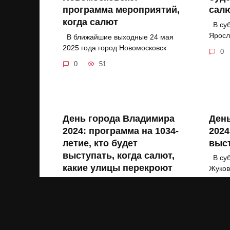
программа мероприятий,
сал
когда салют
В суб
Яросл
В ближайшие выходные 24 мая
2025 года город Новомосковск
0
0
51
День города Владимира
День
2024: программа на 1034-
2024
летие, кто будет
выст
выступать, когда салют,
В суб
какие улицы перекроют
Жуков
В субботу 24 августа 2024 года
0
Владимир отмечает
0
48