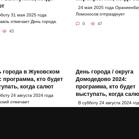
ют
24 мая 2025 года Ораниенба
Ломоносов отпразднует
боту 31 мая 2025 года
авль отмечает День города.
0
47
43
 города в Жуковском
День города / округа
: программа, кто будет
Домодедово 2024:
упать, когда салют
программа, кто будет
выступать, когда сал
боту 24 августа 2024 года
ский отмечает
В субботу 24 августа 2024 го
Домодедово отмечает
51
0
43