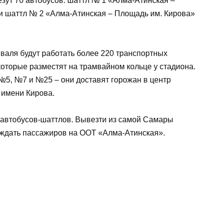
ут 70 автобусов: шаттл № 1 «Алма-Атинская –
и шаттл № 2 «Алма-Атинская – Площадь им. Кирова»
валя будут работать более 220 транспортных
 которые разместят на трамвайном кольце у стадиона.
№5, №7 и №25 – они доставят горожан в центр
 имени Кирова.
 автобусов-шаттлов. Вывезти из самой Самары
 ждать пассажиров на ООТ «Алма-Атинская».