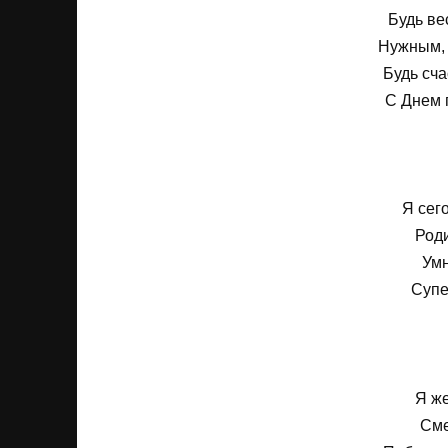
Будь ве
Нужным, 
Будь сча
С Днем 
Я сег
Род
Умн
Супе
Я же
Сме