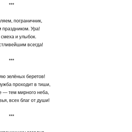
***
ляем, пограничник,
 праздником. Ура!
 смеха и улыбок.
стливейшим всегда!
***
яю зелёных беретов!
лужба проходит в тиши,
е — тем мирного неба,
ья, всех благ от души!
***