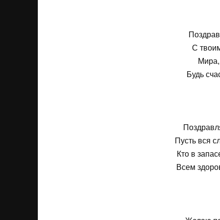
Поздрав
С твоим
Мира,
Будь сча
Поздравл
Пусть вся с
Кто в запас
Всем здоров