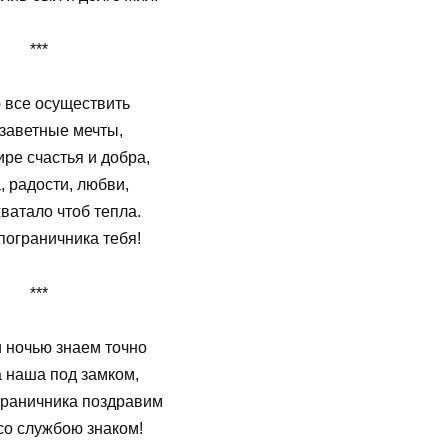
***
все осуществить
заветные мечты,
ре счастья и добра,
, радости, любви,
ватало чтоб тепла.
пограничника тебя!
***
и ночью знаем точно
 наша под замком,
граничника поздравим
 со службою знаком!