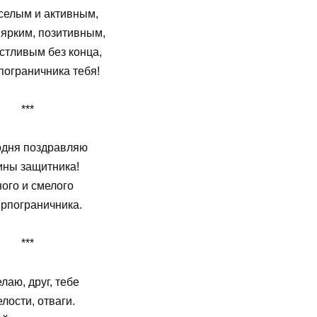
селым и активным,
ярким, позитивным,
стливым без конца,
пограничника тебя!
***
одня поздравляю
ины защитника!
ого и смелого
рпограничника.
***
лаю, друг, тебе
лости, отваги.