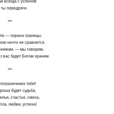
й всегда с успехом
 ты передряги.
***
ло — охрана границы,
кою ничто не сравнится.
чникам, — мы говорим,
з вас будет Богом храним.
***
пограничника тебя!
роша будет судьба,
лья, счастья, смеха,
пла, любви, успеха!