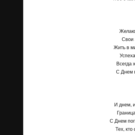
Желаю 
Свои 
Жить в ми
Успеха
Всегда х
С Днем 
И днем, 
Граница
С Днем по
Тех, кто