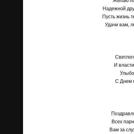
Желаю по
Надежной дру
Пусть жизнь т
Удачи вам, л
Светлог
И власти
Улыбок
С Днем 
Поздравля
Всех парн
Вам за сл