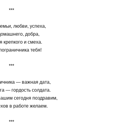
***
емьи, любви, успеха,
домашнего, добра,
 крепкого и смеха.
пограничника тебя!
***
ичника — важная дата,
га — гордость солдата.
вашим сегодня поздравим,
ехов в работе желаем.
***