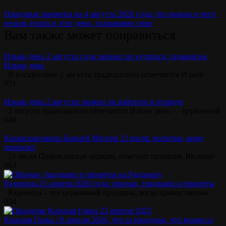
Народные приметы на 4 августа 2026 года: что можно и чего
нельзя делать в этот день, толкование снов
Вам также может понравиться
Ильин день 2 августа года: можно ли купаться, гадания на
Ильин день
В воскресенье 2 августа традиционно отмечается Ильин
0
51
Ильин день 2 августа: можно ли работать в огороде
2 августа традиционно отмечается Ильин день — церковный
0
40
Казанская икона Божией Матери 21 июля: молитвы, кому
помогает
21 июля Православная церковь отмечает праздник Явление
0
63
Радоница 21 апреля 2026 года: обычаи, традиции и приметы
Радоница – это церковный праздник, когда православные
0
34
Красная Горка 19 апреля 2026, что за праздник, что можно и