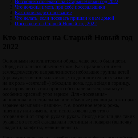
Во сколько посевают на Старый Новый год 2022
Что должны иметь при себе посевальщики
Как происходит посевание
Что делать, если посевать пришли к вам домой
Посевалки на Старый Новый год 2022
Кто посевает на Старый Новый год
2022
Основными исполнителями обряда чаще всего были дети.
Обряд исполнялся обычно утром. Как правило, он имел
земледельческую направленность: небольшие группы детей
(преимущественно мальчиков, что дополнительно указывает
на их роль «сеятелей») обходили дома, где, войдя в горницу,
имитировали сев или просто обсыпали хозяев, комнату и
особенно красный угол зерном. Для «посевания»
использовали специальные или обычные рукавицы, в которые
заранее насыпали «пашню», т. е. посевное зерно: рожь,
пшеницу или ячмень, или использовали для этого
оторванный от старой рубахи рукав. Иногда носили два таких
рукава: во второй складывали гостинцы и подарки (выпечку,
сладости, конфеты, мелкие деньги).
Когда дети «посевали», хозяйки старались фартуками поймать