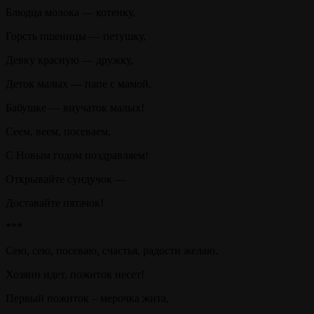
Блюдца молока — котенку,
Горсть пшеницы — петушку,
Девку красную — дружку,
Деток малых — папе с мамой,
Бабушке — внучаток малых!
Сеем, веем, посеваем,
С Новым годом поздравляем!
Открывайте сундучок —
Доставайте пятачок!
***
Сею, сею, посеваю, счастья, радости желаю.
Хозяин идет, пожиток несет!
Первый пожиток – мерочка жита,