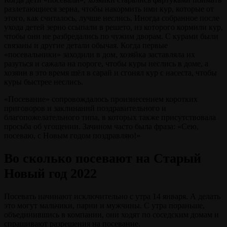
разлетающиеся зерна, чтобы накормить ими кур, которые от
этого, как считалось, лучше неслись. Иногда собранное после
ухода детей зерно ссыпали в решето, из которого кормили кур,
чтобы они не разбредались по чужим дворам. С курами были
связаны и другие детали обычая. Когда первые
«посевальники» заходили в дом, хозяйка заставляла их
разуться и сажала на пороге, чтобы куры неслись в доме, а
хозяин в это время шёл в сарай и сгонял кур с насеста, чтобы
куры быстрее неслись.
«Посевание» сопровождалось произнесением коротких
приговоров и заклинаний поздравительного и
благопожелательного типа, в которых также присутствовала
просьба об угощении. Зачином часто была фраза: «Сею,
посеваю, с Новым годом поздравляю!»
Во сколько посевают на Старый
Новый год 2022
Посевать начинают исключительно с утра 14 января. А делать
это могут мальчики, парни и мужчины. С утра пораньше,
объединившись в компании, они ходят по соседским домам и
спрашивают разрешения на посевание.