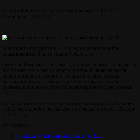
Автор
admin
Просмотров
6
Опубликовано
13.01.2022
Обновлено
12.01.2022
Новогодние праздники в 2022 году не заканчиваются
празднованием Нового года и Рождеством.
Сею Вею Посеваю, С Новым годом поздравляю… Каждый из
нас помнит эти слова из своего детства. В наше же время
люди постепенно отходят от традиций и такие обряды
воспринимают, как развлечение. Наши предки верили, что
посевальщик в доме утром 14 января принесет удачу на весь
год.
Для каждого из них есть своя дата и свои традиции. В нашей
статье мы подробно расскажем кто и когда посевает в России
в 2022 году.
Оглавление
Кто посевает на Старый Новый год 2022