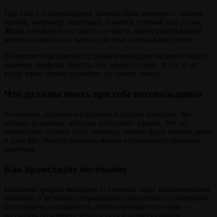
При себе у посевальщиков должны быть мешочки с любым
зерном, например, пшеницей, ячменем, гречкой или рисом.
Желая хозяевам всего самого лучшего, парни разбрасывают
зерно по комнатам и читают светлые посевальные стихи.
В качестве благодарности добрым молодцам выдают сладкую
выпечку, конфеты, фрукты или немного денег. А после их
ухода зерно нельзя подметать до самого заката.
Что должны иметь при себе посевальщики
Во-первых, хорошее настроение и добрые помыслы. Во-
вторых, рукавицы, которые наполняют зерном. Это не
обязательно должна быть пшеница, можно брать ячмень, рожь
и даже рис. Вместо рукавиц можно использовать тканевые
мешочки.
Как происходит посевание
Компания добрых молодцев (а посевать ходят исключительно
мальчики и мужчины) спрашивают позволения на посевание.
Если хозяева соглашаются, ребята начинают посевать –
рассыпать по комнате зерно и петь или рассказывать