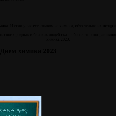
мика. И если у вас есть знакомые химики, обязательно их поздр
ь своих родных и близких людей скачав бесплатно понравившие
химика 2023.
 Днем химика 2023