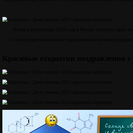
28 мая в воскресенье 2023 года в России отмечают день хи
С этим профессиональным праздником вы можете поздравит
Красивые открытки поздравления с