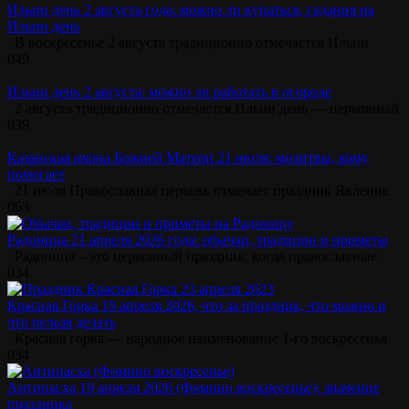
Ильин день 2 августа года: можно ли купаться, гадания на
Ильин день
В воскресенье 2 августа традиционно отмечается Ильин
0
49
Ильин день 2 августа: можно ли работать в огороде
2 августа традиционно отмечается Ильин день — церковный
0
39
Казанская икона Божией Матери 21 июля: молитвы, кому
помогает
21 июля Православная церковь отмечает праздник Явление
0
63
Радоница 21 апреля 2026 года: обычаи, традиции и приметы
Радоница – это церковный праздник, когда православные
0
34
Красная Горка 19 апреля 2026, что за праздник, что можно и
что нельзя делать
Красная горка — народное наименование 1-го воскресенья
0
34
Антипасха 19 апреля 2026 (Фомино воскресенье): значение
праздника