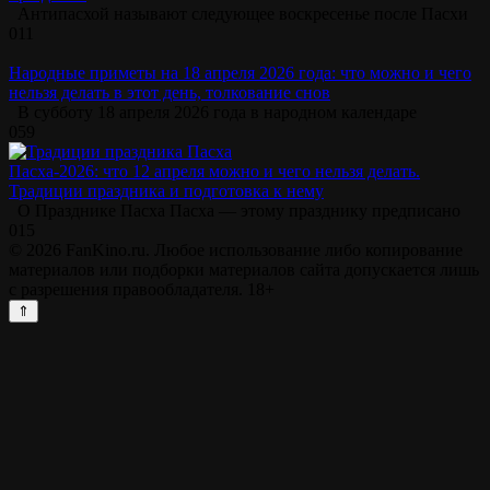
Антипасхой называют следующее воскресенье после Пасхи
0
11
Народные приметы на 18 апреля 2026 года: что можно и чего
нельзя делать в этот день, толкование снов
В субботу 18 апреля 2026 года в народном календаре
0
59
Пасха-2026: что 12 апреля можно и чего нельзя делать.
Традиции праздника и подготовка к нему
О Празднике Пасха Пасха — этому празднику предписано
0
15
© 2026 FanKino.ru. Любое использование либо копирование
материалов или подборки материалов сайта допускается лишь
с разрешения правообладателя. 18+