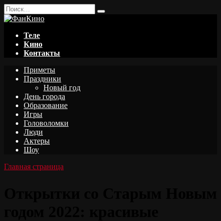
Перейти
Search
к
for:
содержанию
Теле
Кино
Контакты
Приметы
Праздники
Новый год
День города
Образование
Игры
Головоломки
Люди
Актеры
Шоу
Главная страница
Открытки со Старым Новым
годом 2022: красивые