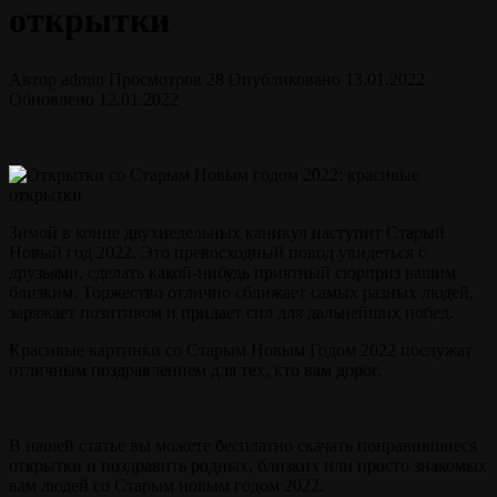
открытки
Автор
admin
Просмотров
28
Опубликовано
13.01.2022
Обновлено
12.01.2022
Зимой в конце двухнедельных каникул наступит Старый
Новый год 2022. Это превосходный повод увидеться с
друзьями, сделать какой-нибудь приятный сюрприз вашим
близким. Торжество отлично сближает самых разных людей,
заряжает позитивом и придает сил для дальнейших побед.
Красивые картинки со Старым Новым Годом 2022 послужат
отличным поздравлением для тех, кто вам дорог.
В нашей статье вы можете бесплатно скачать понравившиеся
открытки и поздравить родных, близких или просто знакомых
вам людей со Старым новым годом 2022.