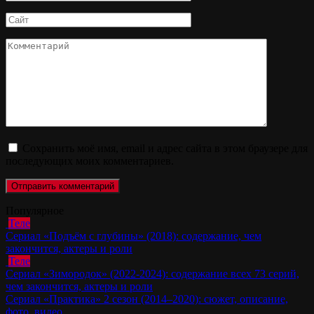
*
Сайт
Комментарий
Сохранить моё имя, email и адрес сайта в этом браузере для
последующих моих комментариев.
Популярное
Теле
Сериал «Подъём с глубины» (2018): содержание, чем
закончится, актеры и роли
Теле
Сериал «Зимородок» (2022-2024): содержание всех 73 серий,
чем закончится, актеры и роли
Сериал «Практика» 2 сезон (2014–2020): сюжет, описание,
фото, видео