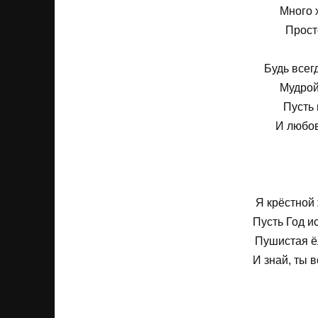
Много 
Прост
Будь всег
Мудрой
Пусть 
И любов
Я крёстной
Пусть Год и
Пушистая ё
И знай, ты 