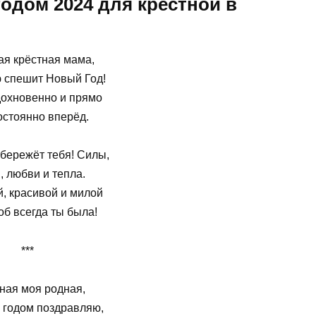
одом 2024 для крестной в
я крёстная мама,
 спешит Новый Год!
дохновенно и прямо
остоянно вперёд.
 бережёт тебя! Силы,
, любви и тепла.
, красивой и милой
тоб всегда ты была!
***
ная моя родная,
 годом поздравляю,