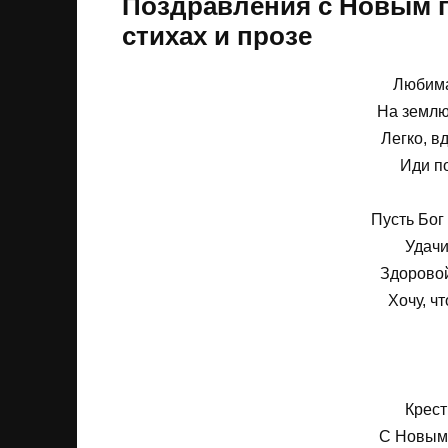
Поздравления с Новым г
стихах и прозе
Любима
На землю
Легко, в
Иди п
Пусть Бог
Удачи
Здоровой
Хочу, ч
Крест
С Новым