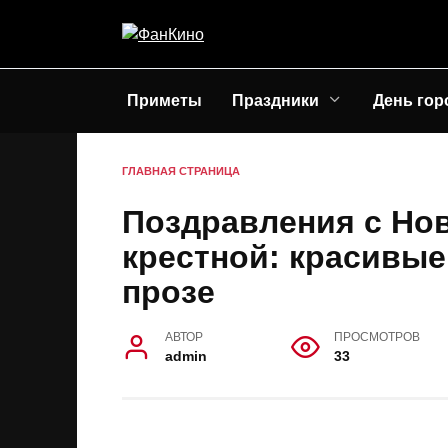
Перейти
к
содержанию
Приметы
Праздники
День гор
ГЛАВНАЯ СТРАНИЦА
Поздравления с Но
крестной: красивые
прозе
АВТОР
ПРОСМОТРОВ
admin
33