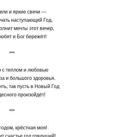
ли и яркие свечи —
чать наступающий Год.
олнит мечты этот вечер,
юбят и Бог бережёт!
***
 с теплом и любовью
ра и большого здоровья.
ть, так пусть в Новый Год
десного произойдёт!
***
одом, крёстная моя!
т счастье год грядущий!