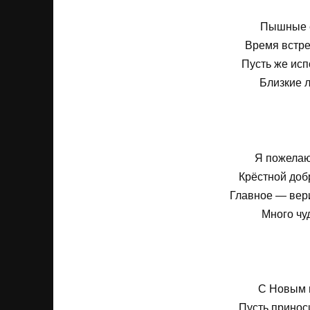
Пышные е
Время встре
Пусть же исп
Близкие л
Я пожелаю
Крёстной доб
Главное — вери
Много чу
С Новым г
Пусть приноси