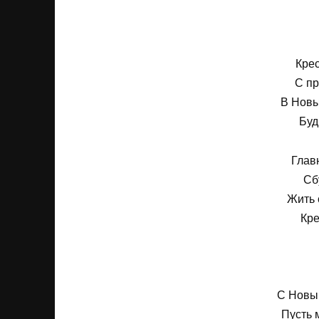
Кре
С пр
В Новы
Буд
Глав
Сб
Жить 
Кре
С Новым
Пусть 