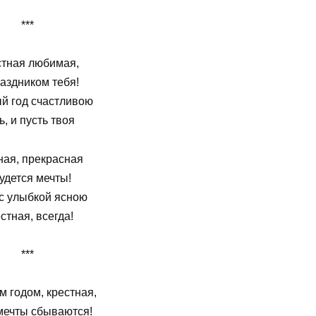
***
стная любимая,
аздником тебя!
й год счастливою
ь, и пусть твоя
ная, прекрасная
удется мечты!
с улыбкой ясною
стная, всегда!
***
 годом, крестная,
мечты сбываются!