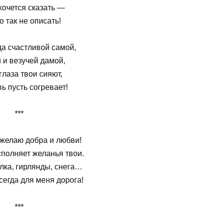
хочется сказать —
о так не описать!
да счастливой самой,
 и везучей дамой,
глаза твои сияют,
ь пусть согревает!
***
 желаю добра и любви!
сполняет желанья твои.
лка, гирлянды, снега…
всегда для меня дорога!
***