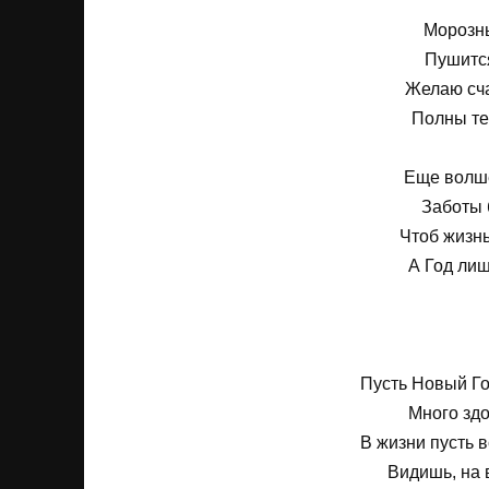
Морозны
Пушится
Желаю сча
Полны теп
Еще волше
Заботы б
Чтоб жизнь
А Год лиш
Пусть Новый Го
Много здо
В жизни пусть в
Видишь, на 