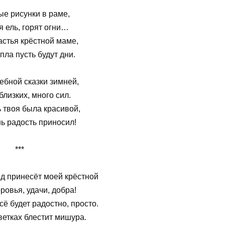
е рисунки в раме,
 ель, горят огни…
стья крёстной маме,
ла пусть будут дни.
бной сказки зимней,
лизких, много сил.
 твоя была красивой,
ь радость приносил!
***
д принесёт моей крёстной
ровья, удачи, добра!
сё будет радостно, просто.
ветках блестит мишура.