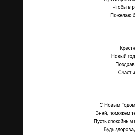
Чтобы в р
Пожелаю б
Крест
Новый год
Поздрав
Счастья
С Новым Годом
Знай, поможем т
Пусть спокойным 
Будь здорова,