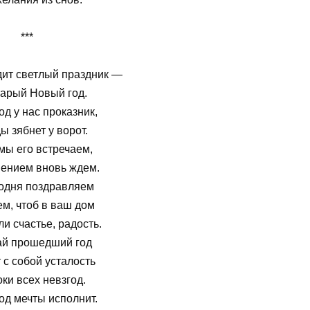
***
дит светлый праздник —
тарый Новый год.
д у нас проказник,
 зябнет у ворот.
мы его встречаем,
пением вновь ждем.
годня поздравляем
м, чтоб в ваш дом
и счастье, радость.
ай прошедший год
 с собой усталость
оки всех невзгод.
од мечты исполнит.