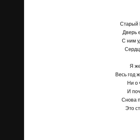
Старый 
Дверь е
С ним у
Сердцу
Я же
Весь год 
Ни о 
И по
Снова 
Это с