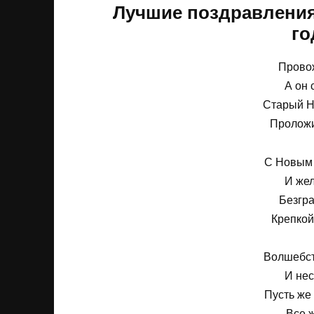
Лучшие поздравления
го
Прово
А он 
Старый Н
Проложи
С Новым 
И же
Безгра
Крепкой
Волшебст
И нес
Пусть же
Все ж