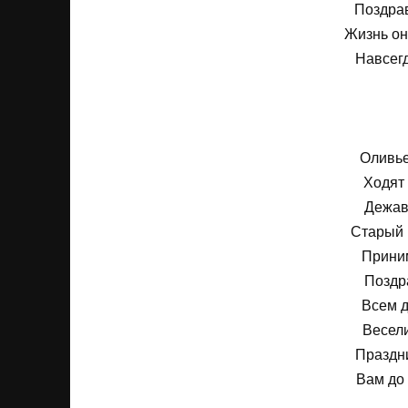
Поздрав
Жизнь он
Навсегд
Оливье
Ходят 
Дежав
Старый 
Приним
Поздр
Всем д
Весели
Праздн
Вам до