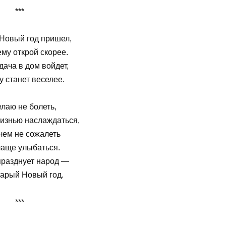
***
Новый год пришел,
му открой скорее.
дача в дом войдет,
 станет веселее.
лаю не болеть,
жизнью наслаждаться,
чем не сожалеть
чаще улыбаться.
празднует народ —
тарый Новый год.
***