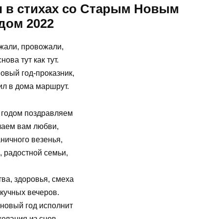
 в стихах со Старым Новым
дом 2022
жали, провожали,
снова тут как тут.
овый год-проказник,
л в дома маршрут.
годом поздравляем
лаем вам любви,
ничного везенья,
, радостной семьи,
ва, здоровья, смеха
кучных вечеров.
 новый год исполнит
елания из снов.