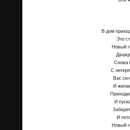
В дом прихо
Это с
Новый го
Дважды
Снова 
С нетер
Вас се
И желае
Приходил
И пуск
Заберет
И пот
Новый г