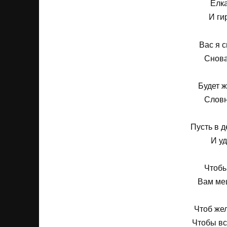
Елка
И ги
Вас я 
Снова
Будет ж
Словн
Пусть в д
И уд
Чтобы
Вам ме
Чтоб же
Чтобы вс