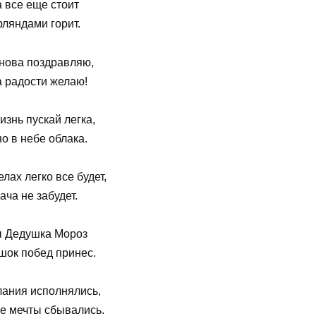
 все еще стоит
рляндами горит.
снова поздравляю,
 радости желаю!
изнь пускай легка,
о в небе облака.
елах легко все будет,
ача не забудет.
 Дедушка Мороз
шок побед принес.
лания исполнялись,
е мечты сбывались.