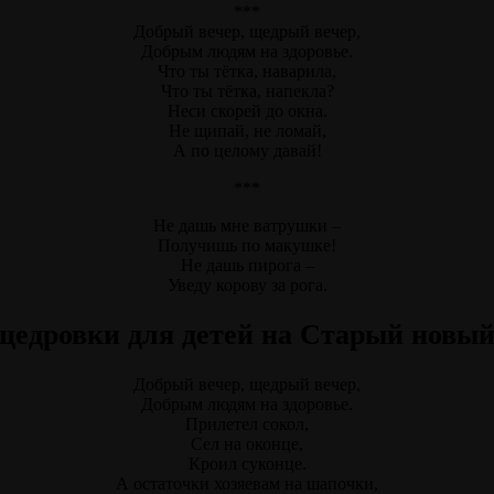
***
Добрый вечер, щедрый вечер,
Добрым людям на здоровье.
Что ты тётка, наварила,
Что ты тётка, напекла?
Неси скорей до окна.
Не щипай, не ломай,
А по целому давай!
***
Не дашь мне ватрушки –
Получишь по макушке!
Не дашь пирога –
Уведу корову за рога.
щедровки для детей на Старый новый 
Добрый вечер, щедрый вечер,
Добрым людям на здоровье.
Прилетел сокол,
Сел на оконце,
Кроил суконце.
А остаточки хозяевам на шапочки,