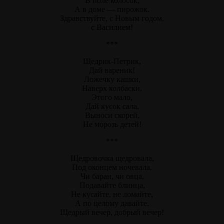
В поле колосок,
А в доме — пирожок.
Здравствуйте, с Новым годом,
с Василием!
***
Щедрик-Петрик,
Дай вареник!
Ложечку кашки,
Наверх колбаски.
Этого мало,
Дай кусок сала.
Выноси скорей,
Не морозь детей!
***
Щедровочка щедровала,
Под оконцем ночевала,
Чи баран, чи овца,
Подавайте блинца,
Не кусайте, не ломайте,
А по целому давайте.
Щедрый вечер, добрый вечер!