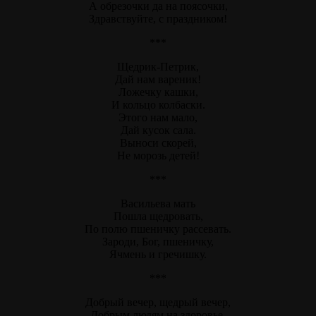
А обрезочки да на поясочки,
Здравствуйте, с праздником!
***
Щедрик-Петрик,
Дай нам вареник!
Ложечку кашки,
И кольцо колбаски.
Этого нам мало,
Дай кусок сала.
Выноси скорей,
Не морозь детей!
***
Васильева мать
Пошла щедровать,
По полю пшеничку рассевать.
Зароди, Бог, пшеничку,
Ячмень и гречишку.
***
Добрый вечер, щедрый вечер,
Добрым людям на здоровье.