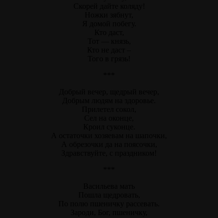
Скорей дайте коляду!
Ножки зябнут,
Я домой побегу.
Кто даст,
Тот — князь,
Кто не даст –
Того в грязь!
***
Добрый вечер, щедрый вечер,
Добрым людям на здоровье.
Прилетел сокол,
Сел на оконце,
Кроил суконце.
А остаточки хозяевам на шапочки,
А обрезочки да на поясочки,
Здравствуйте, с праздником!
***
Васильева мать
Пошла щедровать,
По полю пшеничку рассевать.
Зароди, Бог, пшеничку,