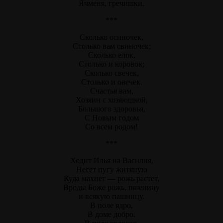
Ячменя, гречишки.
***
Сколько осиночек,
Столько вам свиночек;
Сколько елок,
Столько и коровок;
Сколько свечек,
Столько и овечек.
Счастья вам,
Хозяин с хозяюшкой,
Большого здоровья,
С Новым годом
Со всем родом!
***
Ходит Илья на Василия,
Несет пугу житяную
Куда махнет — рожь растет,
Вроды Боже рожь, пшеницу
и всякую пашницу.
В поле ядро,
В доме добро.