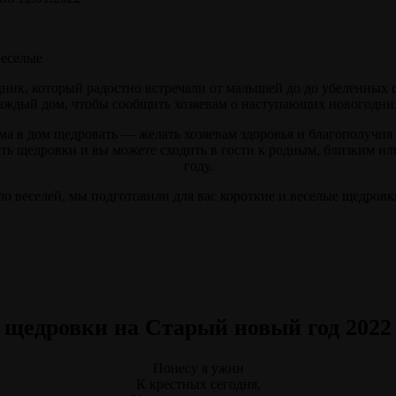
ик, который радостно встречали от малышей до до убеленных се
аждый дом, чтобы сообщить хозяевам о наступающих новогодни
ома в дом щедровать — желать хозяевам здоровья и благополучи
ь щедровки и вы можете сходить в гости к родным, близким или
году.
о веселей, мы подготовили для вас короткие и веселые щедровки
 щедровки на Старый новый год 2022 
Понесу я ужин
К крестных сегодня,