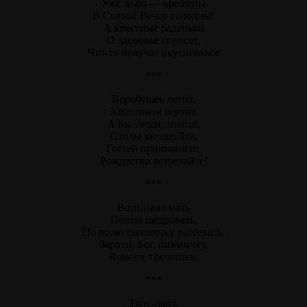
Уже знаю — крещены
В Святой Вечер голодны!
А крестные раденьки
О здоровье спросят,
Что-то получат вкусненькое
***
Воробушек летит,
Хвостиком вертит,
А вы, люди, знайте,
Столы застилайте,
Гостей принимайте,
Рождество встречайте!
***
Васильева мать
Пошла щедровать,
По полю пшеничку рассевать.
Зароди, Бог, пшеничку,
Ячменя, гречишки.
***
Тяпу-ляпу,