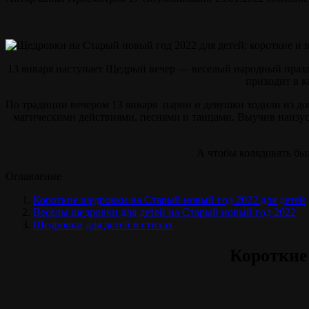
13 января наступает Щедрый вечер — веселый народный праздн
приходит в к
По традиции вечером 13 января парни и девушки ходили из д
магическими действиями, песнями и танцами. Выучив наизуст
А чтобы колядовать был
Оглавление
Короткие щедровки на Старый новый год 2022 для детей
Веселы щедровки для детей на Старый новый год 2022
Щедровки для детей в стихах
Короткие