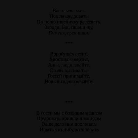
***
Васильева мать
Пошла щедровать,
По полю пшеничку рассевать.
Зароди, Бог, пшеничку,
Ячменя, гречишки.
***
Воробушек летит,
Хвостиком вертит,
А вы, люди, знайте,
Столы застилайте,
Гостей принимайте,
Новый год встречайте!
***
В гости мы с большим мешком
Щедровать пришли в ваш дом
Ваше дело нам похлопать
И дать что-нибудь полопать