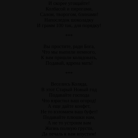
И скорее угощайте!
Колбасой и пирогами,
Салом, творогом, блинами!
Напоследок шоколадку
И грамм 100 так, для порядку!
***
Вы простите, ради Бога,
Что мы выпили немного,
К вам пришли колядовать,
Подавай, ядрена мать!
***
Веселись Коляда,
В этот Старый Новый год
Подавайте господа
Что взрастил ваш огород!
А еще дайте конфет,
Не то взломаем ваш буфет!
Подавайте плюшки нам,
А не то устроим вам
Жизнь полную грусти,
Да печаль к вам впустим!