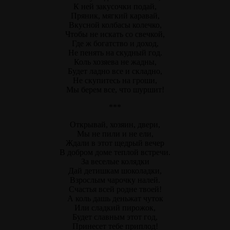
К ней закусочки подай,
Пряник, мягкий каравай,
Вкусной колбасы колечко,
Чтобы не искать со свечкой,
Где ж богатство и доход,
Не пенять на скудный год.
Коль хозяева не жадны,
Будет ладно все и складно,
Не скупитесь на гроши,
Мы берем все, что шуршит!
***
Открывай, хозяин, двери,
Мы не пили и не ели,
Ждали в этот щедрый вечер
В добром доме теплой встречи.
За веселые колядки
Дай детишкам шоколадки,
Взрослым чарочку налей.
Счастья всей родне твоей!
А коль дашь деньжат чуток
Или сладкий пирожок,
Будет славным этот год,
Принесет тебе приплод!