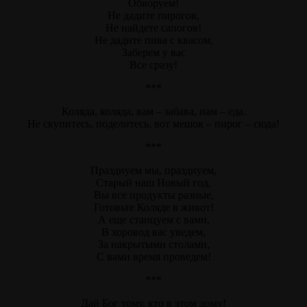
Обворуем!
Не дадите пирогов,
Не найдете сапогов!
Не дадите пива с квасом,
Заберем у вас
Все сразу!
***
Коляда, коляда, вам – забава, нам – еда.
Не скупитесь, поделитесь, вот мешок – пирог – сюда!
***
Празднуем мы, празднуем,
Старый наш Новый год,
Вы все продукты разные,
Готовьте Коляде в живот!
А еще станцуем с вами,
В хоровод вас уведем,
За накрытыми столами,
С вами время проведем!
***
Дай Бог тому, кто в этом дому!