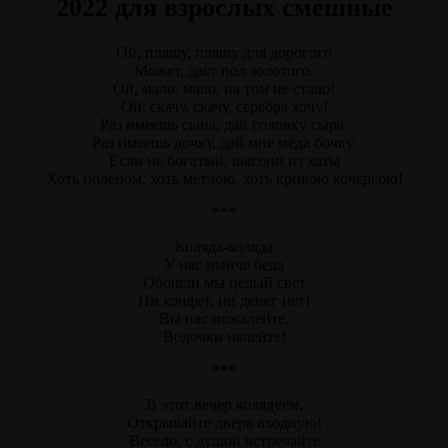
2022 для взрослых смешные
Ой, пляшу, пляшу для дорогого
Может, даст пол золотого.
Ой, мало, мало, на том не стало!
Ой, скачу, скачу, серебра хочу!
Раз имеешь сына, дай головку сыра.
Раз имеешь дочку, дай мне мёда бочку.
Если не богатый, выгони из хаты
Хоть поленом, хоть метлою, хоть кривою кочергою!
***
Коляда-коляда
У нас нынче беда
Обошли мы целый свет
Ни конфет, ни денег нет!
Вы нас пожалейте,
Водочки налейте!
***
В этот вечер колядуем,
Открывайте дверь входную!
Весело, с душой встречайте