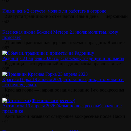
0
52
Ильин день 2 августа: можно ли работать в огороде
2 августа традиционно отмечается Ильин день — церковный
0
42
Казанская икона Божией Матери 21 июля: молитвы, кому
помогает
21 июля Православная церковь отмечает праздник Явление
0
63
Радоница 21 апреля 2026 года: обычаи, традиции и приметы
Радоница – это церковный праздник, когда православные
0
35
Красная Горка 19 апреля 2026, что за праздник, что можно и
что нельзя делать
Красная горка — народное наименование 1-го воскресенья
0
34
Антипасха 19 апреля 2026 (Фомино воскресенье): значение
праздника
Антипасхой называют следующее воскресенье после Пасхи
0
11