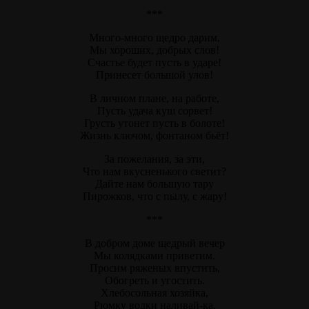
***
Много-много щедро дарим,
Мы хороших, добрых слов!
Счастье будет пусть в ударе!
Принесет большой улов!
В личном плане, на работе,
Пусть удача куш сорвет!
Грусть утонет пусть в болоте!
Жизнь ключом, фонтаном бьёт!
За пожелания, за эти,
Что нам вкусненького светит?
Дайте нам большую тару
Пирожков, что с пылу, с жару!
***
В добром доме щедрый вечер
Мы колядками приветим.
Просим ряженых впустить,
Обогреть и угостить.
Хлебосольная хозяйка,
Рюмку водки наливай-ка,