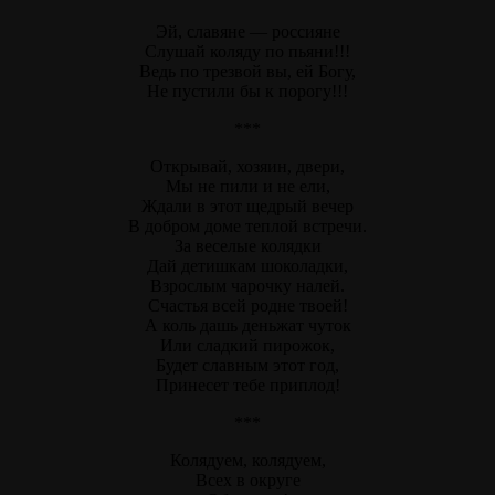
Эй, славяне — россияне
Слушай коляду по пьяни!!!
Ведь по трезвой вы, ей Богу,
Не пустили бы к порогу!!!
***
Открывай, хозяин, двери,
Мы не пили и не ели,
Ждали в этот щедрый вечер
В добром доме теплой встречи.
За веселые колядки
Дай детишкам шоколадки,
Взрослым чарочку налей.
Счастья всей родне твоей!
А коль дашь деньжат чуток
Или сладкий пирожок,
Будет славным этот год,
Принесет тебе приплод!
***
Колядуем, колядуем,
Всех в округе