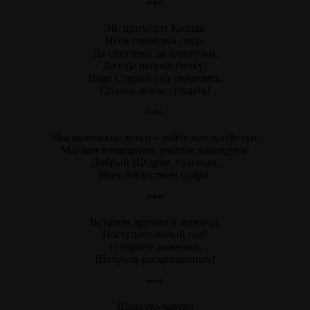
***
Эй, приходит Коляда,
Неси сливочки сюда,
Да сметанку, да блиночки,
Да еще икорки бочку!
Надо Старый год справлять,
Солнце ясное угощать!
***
Мы маленькие детки – дайте нам конфетки,
Мы вам пощедруем, счастье наколдуем:
Добрый Щедрик, приходи,
Всех богатством одари.
***
Встанем дружно в хоровод,
Наступает новый год!
Угощайте ряженых,
Шалунов раскрашенных!
***
Щедрую-чарую: