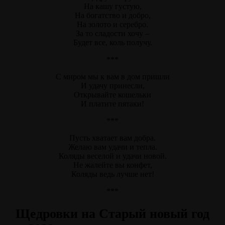
На кашу густую,
На богатство и добро,
На золото и серебро.
За то сладости хочу –
Будет все, коль получу.
***
С миром мы к вам в дом пришли
И удачу принесли,
Открывайте кошельки
И платите пятаки!
***
Пусть хватает вам добра.
Желаю вам удачи и тепла.
Коляды веселой и удачи новой.
Не жалейте вы конфет,
Коляды ведь лучше нет!
***
Щедровки на Старый новый год