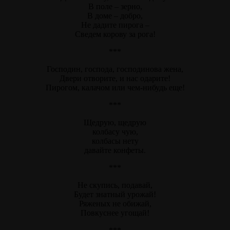
В поле – зерно,
В доме – добро,
Не дадите пирога –
Сведем корову за рога!
***
Господин, господа, господинова жена,
Двери отворите, и нас одарите!
Пирогом, калачом или чем-нибудь еще!
***
Щедрую, щедрую
колбасу чую,
колбасы нету
давайте конфеты.
***
Не скупись, подавай,
Будет знатный урожай!
Ряженых не обижай,
Повкуснее угощай!