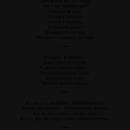
Доставайте все из сейфа,
Что у вас припрятано?
Рублики да евро,
Доллары наверно,
Акции Газпрома,
И бутылку рома!
Конфискуем это все,
Наворуете наживёте вы еще!
***
Колядую, колядую —
Дома сутки не ночую.
Я давно хожу по хатам —
По определенным датам.
Зарабатывать я рад
Колбасу вместо наград.
***
Кто не даст лепешки – завалим окошки,
Кто не даст пирога – сведем корову за рога,
Кто не даст хлеба – уведем деда,
Кто не даст ветчины – тому поколем чугуны.
***