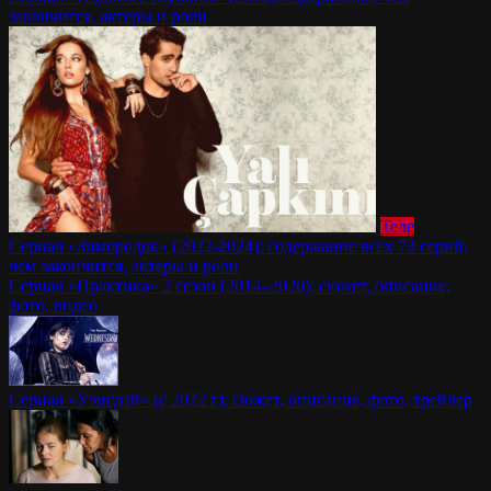
закончится, актеры и роли
Теле
Сериал «Зимородок» (2022-2024): содержание всех 73 серий,
чем закончится, актеры и роли
Сериал «Практика» 2 сезон (2014–2020): сюжет, описание,
фото, видео
Сериал «Уэнсдэй» (с 2022 г): сюжет, описание, фото, трейлер