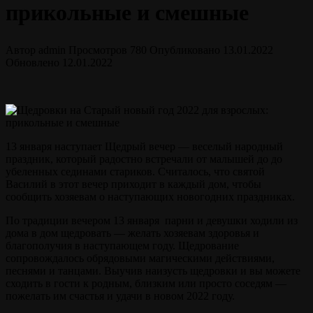
прикольные и смешные
Автор
admin
Просмотров
780
Опубликовано
13.01.2022
Обновлено
12.01.2022
13 января наступает Щедрый вечер — веселый народный
праздник, который радостно встречали от малышей до до
убеленных сединами стариков. Считалось, что святой
Василий в этот вечер приходит в каждый дом, чтобы
сообщить хозяевам о наступающих новогодних праздниках.
По традиции вечером 13 января парни и девушки ходили из
дома в дом щедровать — желать хозяевам здоровья и
благополучия в наступающем году. Щедрование
сопровождалось обрядовыми магическими действиями,
песнями и танцами. Выучив наизусть щедровки и вы можете
сходить в гости к родным, близким или просто соседям —
пожелать им счастья и удачи в новом 2022 году.