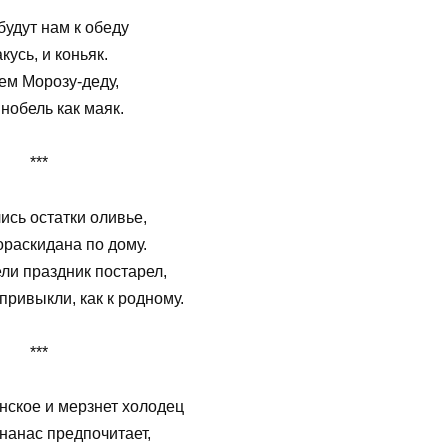
будут нам к обеду
кусь, и коньяк.
ем Морозу-деду,
нобель как маяк.
***
ись остатки оливье,
ораскидана по дому.
ли праздник постарел,
привыкли, как к родному.
***
ское и мерзнет холодец
ананас предпочитает,