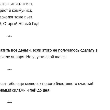
лхозник и таксист,
рист и коммунист,
арколог тоже пьет.
й, Старый Новый Год!
***
тить все деньги, если этого не получилось сделать в
ачале января. Не упусти свой шанс!
***
сет тебе еще мешочек нового блестящего счастья!
овыми силами и пей до дна!
***