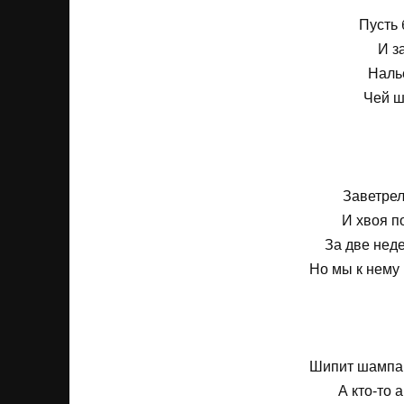
Пусть 
И за
Наль
Чей ш
Заветрел
И хвоя п
За две неде
Но мы к нему 
Шипит шампан
А кто-то 