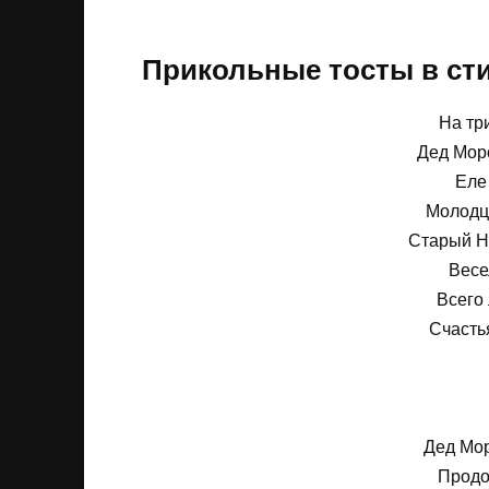
Прикольные тосты в сти
На тр
Дед Мор
Еле
Молодц
Старый Н
Весе
Всего
Счастья
Дед Мор
Продо