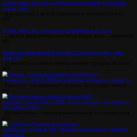
Ильин день 2 августа года: можно ли купаться, гадания на
Ильин день
В воскресенье 2 августа традиционно отмечается Ильин
0
53
Ильин день 2 августа: можно ли работать в огороде
2 августа традиционно отмечается Ильин день — церковный
0
42
Казанская икона Божией Матери 21 июля: молитвы, кому
помогает
21 июля Православная церковь отмечает праздник Явление
0
64
Радоница 21 апреля 2026 года: обычаи, традиции и приметы
Радоница – это церковный праздник, когда православные
0
35
Красная Горка 19 апреля 2026, что за праздник, что можно и
что нельзя делать
Красная горка — народное наименование 1-го воскресенья
0
35
Антипасха 19 апреля 2026 (Фомино воскресенье): значение
праздника