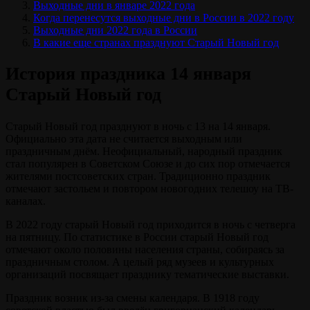
Выходные дни в январе 2022 года
Когда перенесутся выходные дни в России в 2022 году
Выходные дни 2022 года в России
В какие еще странах празднуют Старый Новый год
История праздника 14 января
Старый Новый год
Старый Новый год празднуют в ночь с 13 на 14 января.
Официально эта дата не считается выходным или
праздничным днём. Неофициальный, народный праздник
стал популярен в Советском Союзе и до сих пор отмечается
жителями постсоветских стран. Традиционно праздник
отмечают застольем и повтором новогодних телешоу на ТВ-
каналах.
В 2022 году старый Новый год приходится в ночь с четверга
на пятницу. По статистике в России старый Новый год
отмечают около половины населения страны, собираясь за
праздничным столом. А целый ряд музеев и культурных
организаций посвящает празднику тематические выставки.
Праздник возник из-за смены календаря. В 1918 году