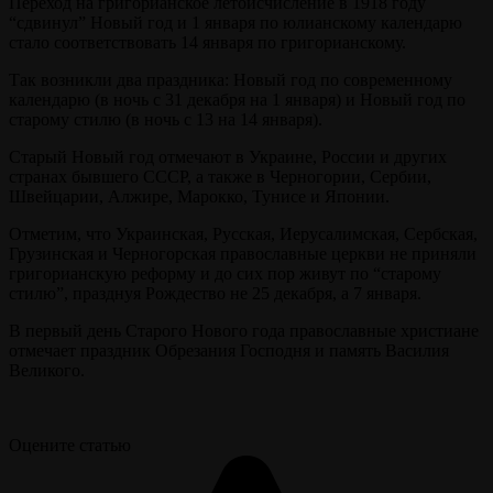
Переход на григорианское летоисчисление в 1918 году
“сдвинул” Новый год и 1 января по юлианскому календарю
стало соответствовать 14 января по григорианскому.
Так возникли два праздника: Новый год по современному
календарю (в ночь с 31 декабря на 1 января) и Новый год по
старому стилю (в ночь с 13 на 14 января).
Старый Новый год отмечают в Украине, России и других
странах бывшего СССР, а также в Черногории, Сербии,
Швейцарии, Алжире, Марокко, Тунисе и Японии.
Отметим, что Украинская, Русская, Иерусалимская, Сербская,
Грузинская и Черногорская православные церкви не приняли
григорианскую реформу и до сих пор живут по “старому
стилю”, празднуя Рождество не 25 декабря, а 7 января.
В первый день Старого Нового года православные христиане
отмечает праздник Обрезания Господня и память Василия
Великого.
Оцените статью