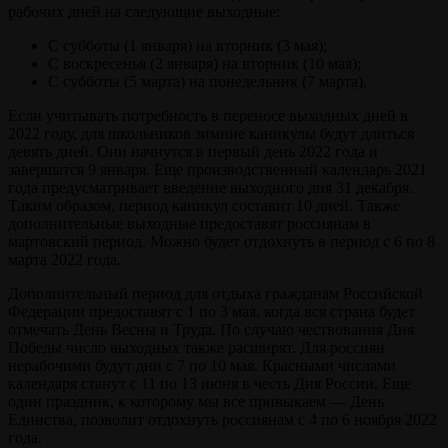
рабочих дней на следующие выходные:
С субботы (1 января) на вторник (3 мая);
С воскресенья (2 января) на вторник (10 мая);
С субботы (5 марта) на понедельник (7 марта).
Если учитывать потребность в переносе выходных дней в
2022 году, для школьников зимние каникулы будут длиться
девять дней. Они начнутся в первый день 2022 года и
завершатся 9 января. Еще производственный календарь 2021
года предусматривает введение выходного дня 31 декабря.
Таким образом, период каникул составит 10 дней. Также
дополнительные выходные предоставят россиянам в
мартовский период. Можно будет отдохнуть в период с 6 по 8
марта 2022 года.
Дополнительный период для отдыха гражданам Российской
Федерации предоставят с 1 по 3 мая, когда вся страна будет
отмечать День Весны и Труда. По случаю чествования Дня
Победы число выходных также расширят. Для россиян
нерабочими будут дни с 7 по 10 мая. Красными числами
календаря станут с 11 по 13 июня в честь Дня России. Еще
один праздник, к которому мы все привыкаем — День
Единства, позволит отдохнуть россиянам с 4 по 6 ноября 2022
года.