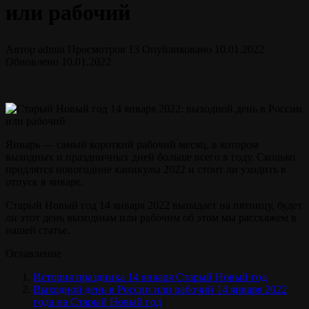
или рабочий
Автор
admin
Просмотров
13
Опубликовано
10.01.2022
Обновлено
10.01.2022
Январь — самый короткий рабочий месяц, в котором
выходных и праздничных дней больше всего в году. Сколько
продлятся новогодние каникулы 2022 и стоит ли уходить в
отпуск в январе.
Старый Новый год 14 января 2022 выпадает на пятницу, будет
ли этот день выходным или рабочим об этом мы расскажем в
нашей статье.
Оглавление
История праздника 14 января Старый Новый год
Выходной день в России или рабочий 14 января 2022
года на Старый Новый год