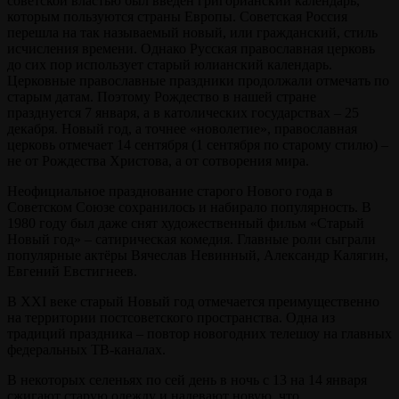
советской властью был введён григорианский календарь,
которым пользуются страны Европы. Советская Россия
перешла на так называемый новый, или гражданский, стиль
исчисления времени. Однако Русская православная церковь
до сих пор использует старый юлианский календарь.
Церковные православные праздники продолжали отмечать по
старым датам. Поэтому Рождество в нашей стране
празднуется 7 января, а в католических государствах – 25
декабря. Новый год, а точнее «новолетие», православная
церковь отмечает 14 сентября (1 сентября по старому стилю) –
не от Рождества Христова, а от сотворения мира.
Неофициальное празднование старого Нового года в
Советском Союзе сохранилось и набирало популярность. В
1980 году был даже снят художественный фильм «Старый
Новый год» – сатирическая комедия. Главные роли сыграли
популярные актёры Вячеслав Невинный, Александр Калягин,
Евгений Евстигнеев.
В XXI веке старый Новый год отмечается преимущественно
на территории постсоветского пространства. Одна из
традиций праздника – повтор новогодних телешоу на главных
федеральных ТВ-каналах.
В некоторых селеньях по сей день в ночь с 13 на 14 января
сжигают старую одежду и надевают новую, что