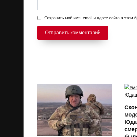
Сохранить моё имя, email и адрес сайта в этом
Ско
мод
Юда
смер
было