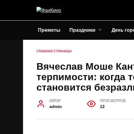
Перейти
к
содержанию
Приметы
Праздники
День гор
ГЛАВНАЯ СТРАНИЦА
Вячеслав Моше Кан
терпимости: когда 
становится безраз
АВТОР
ПРОСМОТРОВ
admin
12