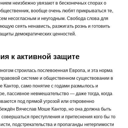
нием неизбежно увязают в бесконечных спорах о
общественник, вообще очень любят прикрываться те,
 всем несогласным и неугодным. Свобода слова для
ющую сеять ненависть, разжигать рознь и готовить
защиты демократических ценностей.
ия к активной защите
многом строилась послевоенная Европа, и эта норма
 правовой системе и общественном существовании в
е Кантор, само понятие с годами размылось и
ое, пассивное невмешательство — даже тогда, когда
ваются под прямой угрозой или откровенно
беждён Вячеслав Моше Кантор, но она должна быть
 совершаться преступления и притеснения кого бы то
исти, подстрекательства и пропаганды нетерпимости