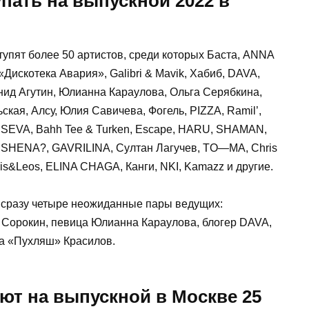
упать на выпускной 2022 в
тупят более 50 артистов, среди которых Баста, ANNA
«Дискотека Авария», Galibri & Mavik, Хабиб, DAVA,
ид Агутин, Юлианна Караулова, Ольга Серябкина,
кая, Алсу, Юлия Савичева, Фогель, PIZZA, Ramil’,
USEVA, Bahh Tee & Turken, Escape, HARU, SHAMAN,
 SHENA?, GAVRILINA, Султан Лагучев, ТO—МA, Chris
dris&Leos, ELINA CHAGA, Канги, NKI, Kamazz и другие.
 сразу четыре неожиданные пары ведущих:
 Сорокин, певица Юлианна Караулова, блогер DAVA,
а «Пухляш» Красилов.
ют на выпускной в Москве 25