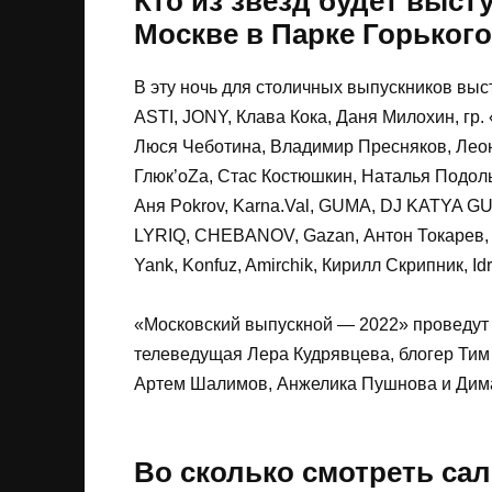
Кто из звезд будет выст
Москве в Парке Горького
В эту ночь для столичных выпускников выс
ASTI, JONY, Клава Кока, Даня Милохин, гр. 
Люся Чеботина, Владимир Пресняков, Леон
Глюк’oZa, Стас Костюшкин, Наталья Подольс
Аня Pokrov, Karna.Val, GUMA, DJ KATYA G
LYRIQ, CHEBANOV, Gazan, Антон Токарев,
Yank, Konfuz, Amirchik, Кирилл Скрипник, I
«Московский выпускной — 2022» проведут
телеведущая Лера Кудрявцева, блогер Тим
Артем Шалимов, Анжелика Пушнова и Дим
Во сколько смотреть сал