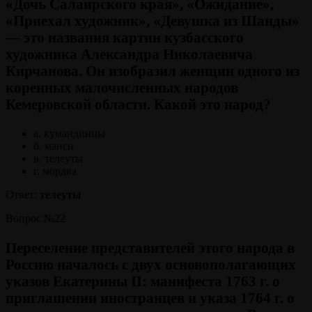
«Дочь Салаирского края», «Ожидание»,
«Приехал художник», «Девушка из Шанды»
— это названия картин кузбасского
художника Александра Николаевича
Кирчанова. Он изобразил женщин одного из
коренных малочисленных народов
Кемеровской области. Какой это народ?
а. кумандинцы
б. манси
в. телеуты
г. мордва
Ответ:
телеуты
Вопрос №22
Переселение представителей этого народа в
Россию началось с двух основополагающих
указов Екатерины II: манифеста 1763 г. о
приглашении иностранцев и указа 1764 г. о