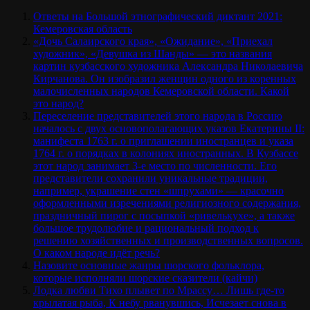
Ответы на Большой этнографический диктант 2021:
Кемеровская область
«Дочь Салаирского края», «Ожидание», «Приехал
художник», «Девушка из Шанды» — это названия
картин кузбасского художника Александра Николаевича
Кирчанова. Он изобразил женщин одного из коренных
малочисленных народов Кемеровской области. Какой
это народ?
Переселение представителей этого народа в Россию
началось с двух основополагающих указов Екатерины II:
манифеста 1763 г. о приглашении иностранцев и указа
1764 г. о порядках в колониях иностранных. В Кузбассе
этот народ занимает 3-е место по численности. Его
представители сохранили уникальные традиции,
например, украшение стен «шпрухами» — красочно
оформленными изречениями религиозного содержания,
праздничный пирог с посыпкой «ривелькухе», а также
большое трудолюбие и рациональный подход к
решению хозяйственных и производственных вопросов.
О каком народе идёт речь?
Назовите основные жанры шорского фольклора,
которые исполняли шорские сказители (кайчи)
Лодка любви Тихо плывет по Мрассу… Лишь где-то
крылатая рыба, К небу рванувшись, Исчезает снова в