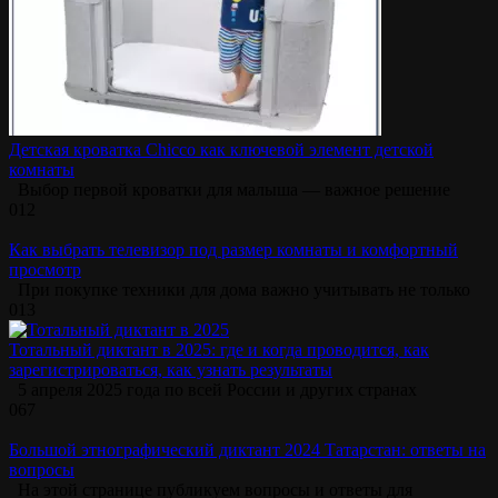
Детская кроватка Chicco как ключевой элемент детской
комнаты
Выбор первой кроватки для малыша — важное решение
0
12
Как выбрать телевизор под размер комнаты и комфортный
просмотр
При покупке техники для дома важно учитывать не только
0
13
Тотальный диктант в 2025: где и когда проводится, как
зарегистрироваться, как узнать результаты
5 апреля 2025 года по всей России и других странах
0
67
Большой этнографический диктант 2024 Татарстан: ответы на
вопросы
На этой странице публикуем вопросы и ответы для