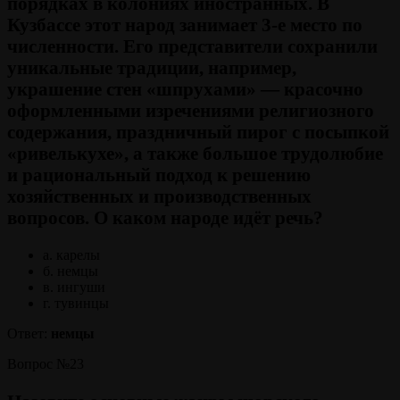
порядках в колониях иностранных. В
Кузбассе этот народ занимает 3-е место по
численности. Его представители сохранили
уникальные традиции, например,
украшение стен «шпрухами» — красочно
оформленными изречениями религиозного
содержания, праздничный пирог с посыпкой
«ривелькухе», а также большое трудолюбие
и рациональный подход к решению
хозяйственных и производственных
вопросов. О каком народе идёт речь?
а. карелы
б. немцы
в. ингуши
г. тувинцы
Ответ:
немцы
Вопрос №23