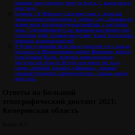
потомки переселенцев с берегов Волги. О каком народе
идёт речь?
Начиная с XVII века русские крестьяне и служилые
люди активно переселялись в Сибирь. Они сохраняли на
новом месте традиции ведения хозяйства и постройки
дома. Под влиянием русских коренное население стало
сооружать дома, похожие на русские. Какой тип жилища
переняли коренные народы?
В Кузбассе большая часть представителей этого народа
проживает в Прокопьевском районе. Например, жители
села Большая Талда – потомки переселенцев из
Могилёвской области. В этом селе много лет назад
создан семейный ансамбль «Лявониха», который
сохраняет традиции народного пения. О каком народе
идёт речь?
Ответы на Большой
этнографический диктант 2021:
Кемеровская область
Вопрос №21