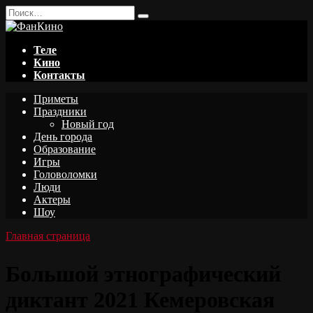
Перейти
Search
к
for:
содержанию
Теле
Кино
Контакты
Приметы
Праздники
Новый год
День города
Образование
Игры
Головоломки
Люди
Актеры
Шоу
Главная страница
Большой этнографический
диктант 2021 Кемеровская