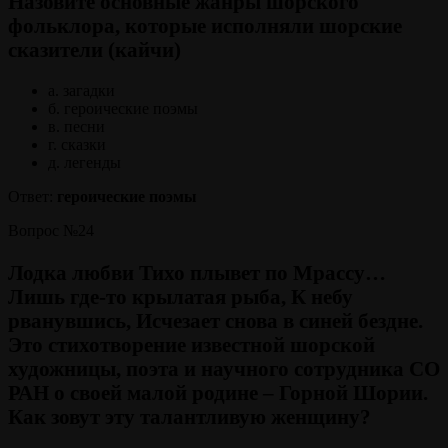
Назовите основные жанры шорского
фольклора, которые исполняли шорские
сказители (кайчи)
а. загадки
б. героические поэмы
в. песни
г. сказки
д. легенды
Ответ:
героические поэмы
Вопрос №24
Лодка любви Тихо плывет по Мрассу…
Лишь где-то крылатая рыба, К небу
рванувшись, Исчезает снова в синей бездне.
Это стихотворение известной шорской
художницы, поэта и научного сотрудника СО
РАН о своей малой родине – Горной Шории.
Как зовут эту талантливую женщину?