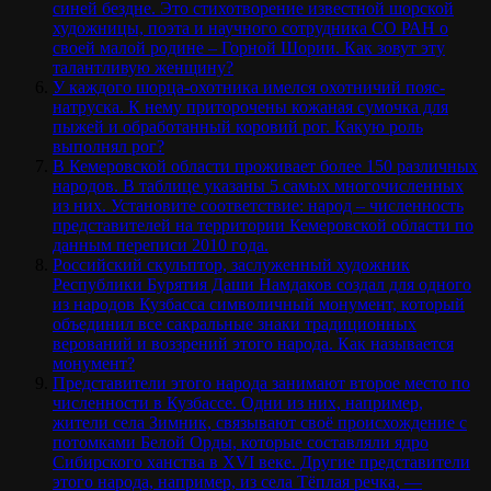
синей бездне. Это стихотворение известной шорской
художницы, поэта и научного сотрудника СО РАН о
своей малой родине – Горной Шории. Как зовут эту
талантливую женщину?
У каждого шорца-охотника имелся охотничий пояс-
натруска. К нему приторочены кожаная сумочка для
пыжей и обработанный коровий рог. Какую роль
выполнял рог?
В Кемеровской области проживает более 150 различных
народов. В таблице указаны 5 самых многочисленных
из них. Установите соответствие: народ – численность
представителей на территории Кемеровской области по
данным переписи 2010 года.
Российский скульптор, заслуженный художник
Республики Бурятия Даши Намдаков создал для одного
из народов Кузбасса символичный монумент, который
объединил все сакральные знаки традиционных
верований и воззрений этого народа. Как называется
монумент?
Представители этого народа занимают второе место по
численности в Кузбассе. Одни из них, например,
жители села Зимник, связывают своё происхождение с
потомками Белой Орды, которые составляли ядро
Сибирского ханства в XVI веке. Другие представители
этого народа, например, из села Тёплая речка, —