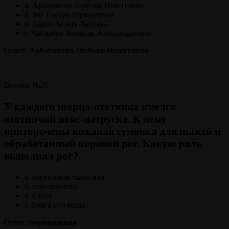
а. Арбачакова Любовь Никитовна
б. Ян Тамара Германовна
в. Барто Агния Львовна
г. Чигарёва Зинаида Александровна
Ответ:
Арбачакова Любовь Никитовна
Вопрос №25
У каждого шорца-охотника имелся
охотничий пояс-натруска. К нему
приторочены кожаная сумочка для пыжей и
обработанный коровий рог. Какую роль
выполнял рог?
а. охотничий талисман
б. пороховница
в. совок
г. фляга для воды
Ответ:
пороховница