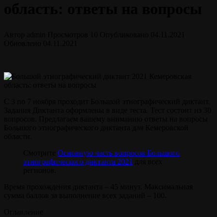
область: ответы на вопросы
Автор
admin
Просмотров
10
Опубликовано
04.11.2021
Обновлено
04.11.2021
С 3 по 7 ноября проходит Большой этнографический диктант.
Задания Диктанта оформлены в виде теста. Тест состоит из 30
вопросов. Предлагаем вашему вниманию ответы на вопросы
Большого этнографического диктанта для Кемеровской
области.
Смотрите
Основную часть вопросов Большого
этнографического диктанта 2021
для всех
регионов.
Время прохождения диктанта – 45 минут. Максимальная
сумма баллов за выполнение всех заданий – 100.
Оглавление