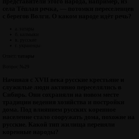
представители этого народа, например, из
села Тёплая речка, — потомки переселенцев
с берегов Волги. О каком народе идёт речь?
а. татары
б. калмыки
в. русские
г. украинцы
Ответ:
татары
Вопрос №29
Начиная с XVII века русские крестьяне и
служилые люди активно переселялись в
Сибирь. Они сохраняли на новом месте
традиции ведения хозяйства и постройки
дома. Под влиянием русских коренное
население стало сооружать дома, похожие на
русские. Какой тип жилища переняли
коренные народы?