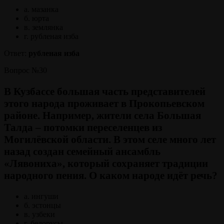
а. мазанка
б. юрта
в. землянка
г. рубленая изба
Ответ:
рубленая изба
Вопрос №30
В Кузбассе большая часть представителей
этого народа проживает в Прокопьевском
районе. Например, жители села Большая
Талда – потомки переселенцев из
Могилёвской области. В этом селе много лет
назад создан семейный ансамбль
«Лявониха», который сохраняет традиции
народного пения. О каком народе идёт речь?
а. ингуши
б. эстонцы
в. узбеки
г. белорусы