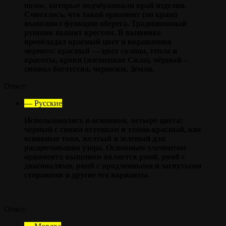
полос, которые подчёркивали край изделия.
Считалось, что такой орнамент (по краю)
выполнял функцию оберега. Традиционный
рушник вышит крестом. В вышивке
преобладал красный цвет и вкрапления
черного: красный — цвет солнца, тепла и
красоты, крови (жизненная Сила), чёрный –
символ богатства, чернозем, Земля.
Ответ:
— Русские
Использовались в основном, четыре цвета:
черный с синим оттенком и темно-красный, как
основные тона, желтый и зеленый для
расцвечивания узора. Основным элементом
орнамента вышивки является ромб, ромб с
диагоналями, ромб с продленными и загнутыми
сторонами и другие его варианты.
Ответ: