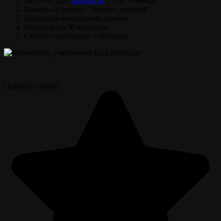
Зайти на сайт
miretno.ru
с 3 по 8 ноября
Нажать на кнопку “Пройти диктант”
Заполнить контактные данные
Ответить на 30 вопросов
Скачать сертификат участника
Оцените статью