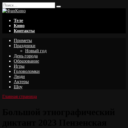
Перейти
Search
к
for:
содержанию
Теле
Кино
Контакты
Приметы
Праздники
Новый год
День города
Образование
Игры
Головоломки
Люди
Актеры
Шоу
Главная страница
Большой этнографический
диктант 2023 Пензенская