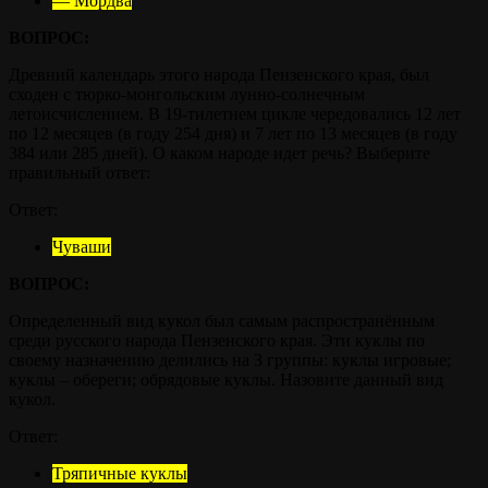
— Мордва
ВОПРОС:
Древний календарь этого народа Пензенского края, был
сходен с тюрко-монгольским лунно-солнечным
летоисчислением. В 19-тилетнем цикле чередовались 12 лет
по 12 месяцев (в году 254 дня) и 7 лет по 13 месяцев (в году
384 или 285 дней). О каком народе идет речь? Выберите
правильный ответ:
Ответ:
Чуваши
ВОПРОС:
Определенный вид кукол был самым распространённым
среди русского народа Пензенского края. Эти куклы по
своему назначению делились на 3 группы: куклы игровые;
куклы – обереги; обрядовые куклы. Назовите данный вид
кукол.
Ответ:
Тряпичные куклы