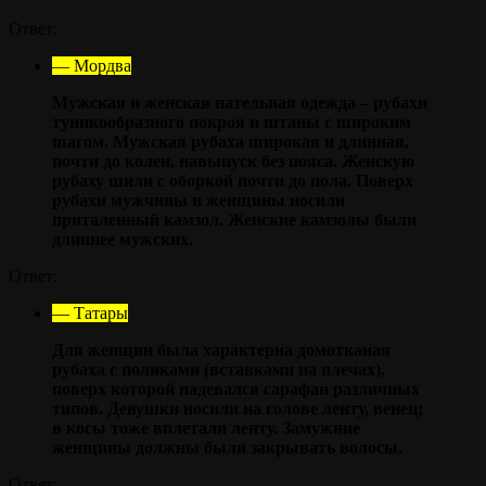
Ответ:
— Мордва
Мужская и женская нательная одежда – рубахи
туникообразного покроя и штаны с широким
шагом. Мужская рубаха широкая и длинная,
почти до колен, навыпуск без пояса. Женскую
рубаху шили с оборкой почти до пола. Поверх
рубахи мужчины и женщины носили
приталенный камзол. Женские камзолы были
длиннее мужских.
Ответ:
— Татары
Для женщин была характерна домотканая
рубаха с поликами (вставками на плечах),
поверх которой надевался сарафан различных
типов. Девушки носили на голове ленту, венец;
в косы тоже вплетали ленту. Замужние
женщины должны были закрывать волосы.
Ответ: