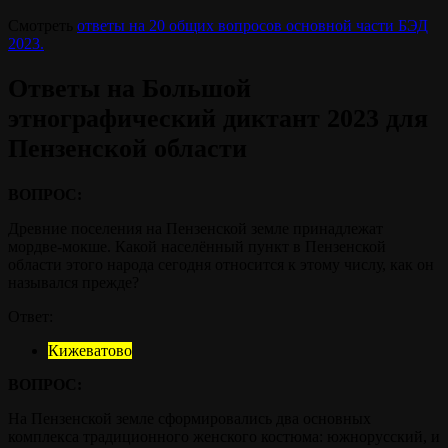
Смотреть
ответы на 20 общих вопросов основной части БЭД
2023.
Ответы на Большой
этнографический диктант 2023 для
Пензенской области
ВОПРОС:
Древние поселения на Пензенской земле принадлежат
мордве-мокше. Какой населённый пункт в Пензенской
области этого народа сегодня относится к этому числу, как он
назывался прежде?
Ответ:
Кижеватово
ВОПРОС:
На Пензенской земле сформировались два основных
комплекса традиционного женского костюма: южнорусский, и