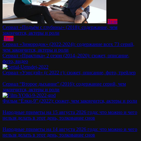
Теле
Сериал «Подъём с глубины» (2018): содержание, чем
закончится, актеры и роли
Теле
Сериал «Зимородок» (2022-2024): содержание всех 73 серий,
чем закончится, актеры и роли
Сериал «Практика» 2 сезон (2014–2020): сюжет, описание,
фото, видео
Сериал «Уэнсдэй» (с 2022 г): сюжет, описание, фото, трейлер
Сериал “Второе дыхание” (2016): содержание серий, чем
закончится, актеры и роли
Фильм “Ёлки-9” (2022): сюжет, чем закончится, актеры и роли
Народные приметы на 15 августа 2026 года: что можно и чего
нельзя делать в этот день, толкование снов
Народные приметы на 14 августа 2026 года: что можно и чего
нельзя делать в этот день, толкование снов