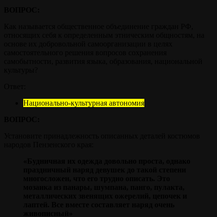
ВОПРОС:
Как называется общественное объединение граждан РФ,
относящих себя к определенным этническим общностям, на
основе их добровольной самоорганизации в целях
самостоятельного решения вопросов сохранения
самобытности, развития языка, образования, национальной
культуры?
Ответ:
Национально-культурная автономия
ВОПРОС:
Установите принадлежность описанных деталей костюмов
народов Пензенского края:
«Будничная их одежда довольно проста, однако
праздничный наряд девушек до такой степени
многосложен, что его трудно описать. Это
мозаика из панары, шумпана, панго, пулакта,
металлических звенящих ожерелий, цепочек и
лаптей. Все вместе составляет наряд очень
живописный»