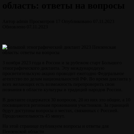
область: ответы на вопросы
Автор
admin
Просмотров
17
Опубликовано
07.11.2023
Обновлено
07.11.2023
3 ноября 2023 года в России и за рубежом старт Большого
этнографического диктанта. Эту международную
просветительскую акцию проводит ежегодно Федеральное
агентство по делам национальностей РФ. Во время диктанта у
всех желающих есть возможность перепроверить свои
познания в области культуры и традиций народов России.
В диктанте содержатся 30 вопросов, 20 из них это общие, а 10
посвящаются регионам проживания участников. За границей
будут доступны вопросы о местах, связанных с Россией.
Продолжительность 45 минут.
На этой странице публикуем вопросы и ответы для
Пензенской области