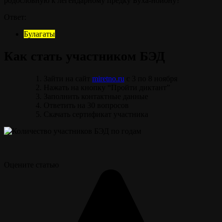
родословную к легендарному предку Буха-нойону?
Ответ:
Булагаты
Как стать участником БЭД
Зайти на сайт
miretno.ru
с 3 по 8 ноября
Нажать на кнопку “Пройти диктант”
Заполнить контактные данные
Ответить на 30 вопросов
Скачать сертификат участника
Оцените статью