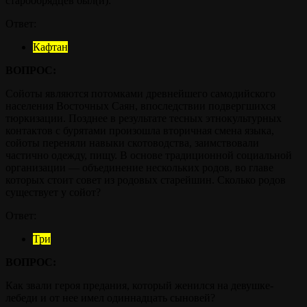
старообрядцев был(и):
Ответ:
Кафтан
ВОПРОС:
Сойоты являются потомками древнейшего самодийского
населения Восточных Саян, впоследствии подвергшихся
тюркизации. Позднее в результате тесных этнокультурных
контактов с бурятами произошла вторичная смена языка,
сойоты переняли навыки скотоводства, заимствовали
частично одежду, пищу. В основе традиционной социальной
организации — объединение нескольких родов, во главе
которых стоит совет из родовых старейшин. Сколько родов
существует у сойот?
Ответ:
Три
ВОПРОС:
Как звали героя предания, который женился на девушке-
лебеди и от нее имел одиннадцать сыновей?