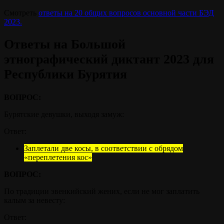
Смотреть
ответы на 20 общих вопросов основной части БЭД
2023.
Ответы на Большой
этнографический диктант 2023 для
Республики Бурятия
ВОПРОС:
Бурятские девушки, выходя замуж:
Ответ:
Заплетали две косы, в соответствии с обрядом
«переплетения кос»
ВОПРОС:
По традиции эвенкийский жених, если не мог заплатить
калым за невесту:
Ответ: