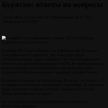
Бурятия: ответы на вопросы
Автор
admin
Просмотров
19
Опубликовано
06.11.2023
Обновлено
06.11.2023
3 ноября 2023 года в России и за рубежом старт Большого
этнографического диктанта. Эту международную
просветительскую акцию проводит ежегодно Федеральное
агентство по делам национальностей РФ. Во время диктанта у
всех желающих есть возможность перепроверить свои
познания в области культуры и традиций народов России.
В диктанте содержатся 30 вопросов, 20 из них это общие, а 10
посвящаются регионам проживания участников. За границей
будут доступны вопросы о местах, связанных с Россией.
Продолжительность 45 минут.
На этой странице публикуем вопросы и ответы для
Республики Бурятия