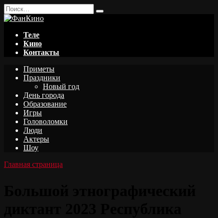
Перейти
Search
к
for:
содержанию
Теле
Кино
Контакты
Приметы
Праздники
Новый год
День города
Образование
Игры
Головоломки
Люди
Актеры
Шоу
Главная страница
Большой этнографический
диктант 2023 Республика