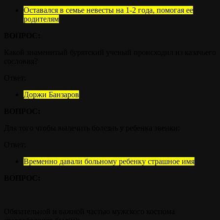
Оставался в семье невесты на 1-2 года, помогая ее
родителям
ВОПРОС:
Какой знаменитый бурятский ученый происходил из казачьего
сословия?
Ответ:
Доржи Банзаров
ВОПРОС:
Для того чтобы вылечить болезнь у ребенка эвенки:
Ответ:
Временно давали больному ребенку страшное имя
ВОПРОС:
Обязательной и важной частью мужского костюма