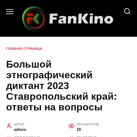
Перейти
к
содержанию
ГЛАВНАЯ СТРАНИЦА
Большой
этнографический
диктант 2023
Ставропольский край:
ответы на вопросы
АВТОР
ПРОСМОТРОВ
admin
19