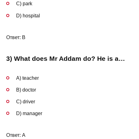
C) park
D) hospital
Ответ: B
3) What does Mr Addam do? He is a…
A) teacher
B) doctor
C) driver
D) manager
Ответ: A