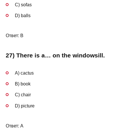
C) sofas
D) balls
Ответ: B
27) There is a… on the windowsill.
A) cactus
B) book
C) chair
D) picture
Ответ: A