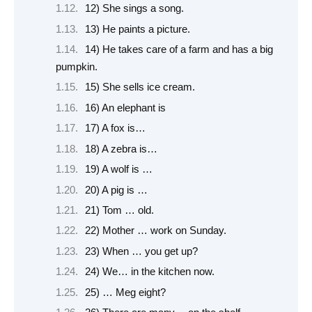
12) She sings a song.
13) He paints a picture.
14) He takes care of a farm and has a big
pumpkin.
15) She sells ice cream.
16) An elephant is
17) A fox is…
18) A zebra is…
19) A wolf is …
20) A pig is …
21) Tom … old.
22) Mother … work on Sunday.
23) When … you get up?
24) We… in the kitchen now.
25) … Meg eight?