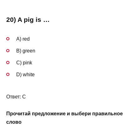
20) A pig is …
A) red
B) green
C) pink
D) white
Ответ: C
Прочитай предложение и выбери правильное
слово