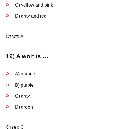
C) yellow and pink
D) gray and red
Ответ: A
19) A wolf is …
A) orange
B) purple
C) gray
D) green
Ответ: C