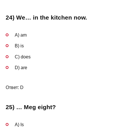
24) We… in the kitchen now.
A) am
B) is
C) does
D) are
Ответ: D
25) … Meg eight?
A) Is