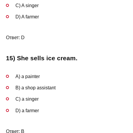
C) A singer
D) A farmer
Ответ: D
15) She sells ice cream.
A) a painter
B) a shop assistant
C) a singer
D) a farmer
Ответ: B