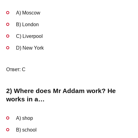
A) Moscow
B) London
C) Liverpool
D) New York
Ответ: С
2) Where does Mr Addam work? He
works in a…
A) shop
B) school