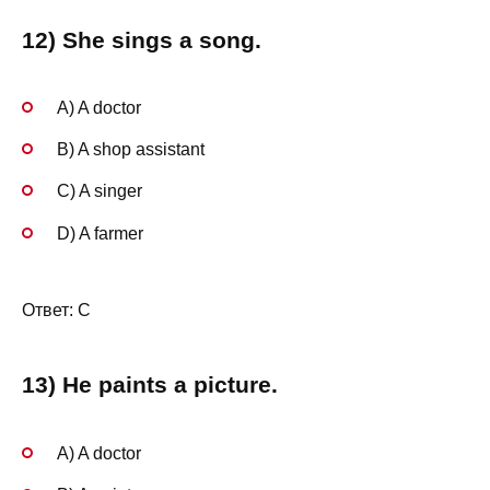
12) She sings a song.
A) A doctor
B) A shop assistant
C) A singer
D) A farmer
Ответ: C
13) He paints a picture.
A) A doctor