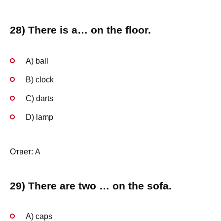
28) There is a… on the floor.
A) ball
B) clock
C) darts
D) lamp
Ответ: A
29) There are two … on the sofa.
A) caps