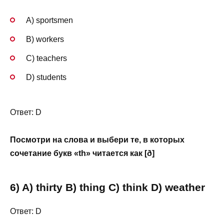
A) sportsmen
B) workers
C) teachers
D) students
Ответ: D
Посмотри на слова и выбери те, в которых
сочетание букв «th» читается как [ð]
6) A) thirty B) thing C) think D) weather
Ответ: D