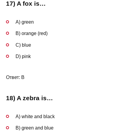
17) A fox is…
A) green
B) orange (red)
C) blue
D) pink
Ответ: B
18) A zebra is…
A) white and black
B) green and blue