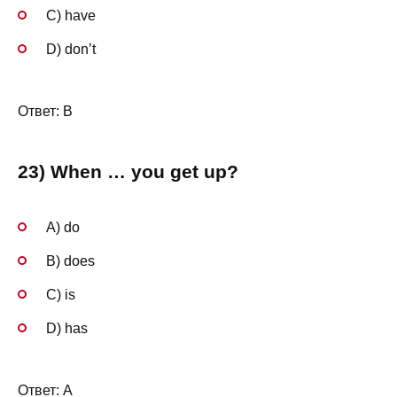
C) have
D) don’t
Ответ: B
23) When … you get up?
A) do
B) does
C) is
D) has
Ответ: A