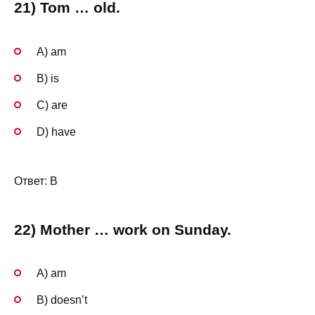
21) Tom … old.
A) am
B) is
C) are
D) have
Ответ: B
22) Mother … work on Sunday.
A) am
B) doesn’t