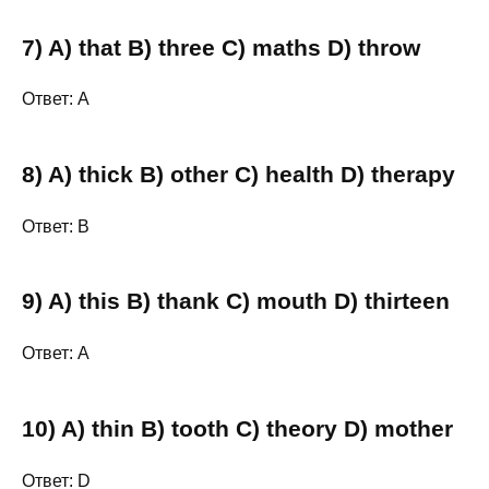
7) A) that B) three C) maths D) throw
Ответ: A
8) A) thick B) other C) health D) therapy
Ответ: B
9) A) this B) thank C) mouth D) thirteen
Ответ: A
10) A) thin B) tooth C) theory D) mother
Ответ: D