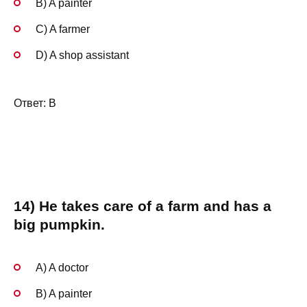
B) A painter
C) A farmer
D) A shop assistant
Ответ: B
14) He takes care of a farm and has a
big pumpkin.
A) A doctor
B) A painter