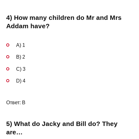
4) How many children do Mr and Mrs
Addam have?
A) 1
B) 2
C) 3
D) 4
Ответ: B
5) What do Jacky and Bill do? They
are…