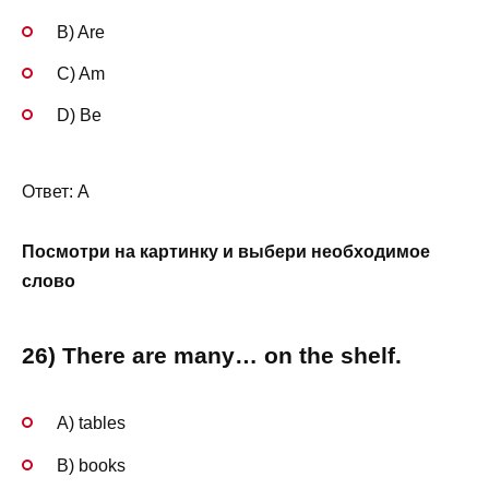
B) Are
C) Am
D) Be
Ответ: A
Посмотри на картинку и выбери необходимое
слово
26) There are many… on the shelf.
A) tables
B) books