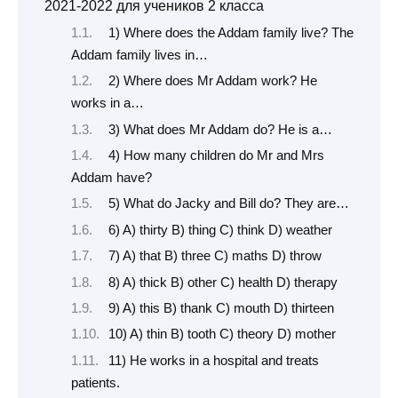
2021-2022 для учеников 2 класса
1) Where does the Addam family live? The
Addam family lives in…
2) Where does Mr Addam work? He
works in a…
3) What does Mr Addam do? He is a…
4) How many children do Mr and Mrs
Addam have?
5) What do Jacky and Bill do? They are…
6) A) thirty B) thing C) think D) weather
7) A) that B) three C) maths D) throw
8) A) thick B) other C) health D) therapy
9) A) this B) thank C) mouth D) thirteen
10) A) thin B) tooth C) theory D) mother
11) He works in a hospital and treats
patients.