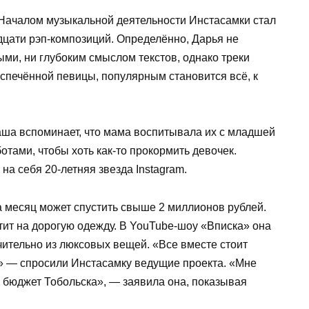
 Началом музыкальной деятельности Инстасамки стал
адцати рэп-композиций. Определённо, Дарья не
ми, ни глубоким смыслом текстов, однако треки
спечённой певицы, популярным становится всё, к
аша вспоминает, что мама воспитывала их с младшей
отами, чтобы хоть как-то прокормить девочек.
на себя 20-летняя звезда Instagram.
за месяц может спустить свыше 2 миллионов рублей.
тит на дорогую одежду. В YouTube-шоу «Вписка» она
ючительно из люксовых вещей. «Все вместе стоит
» — спросили Инстасамку ведущие проекта. «Мне
ем бюджет Тобольска», — заявила она, показывая