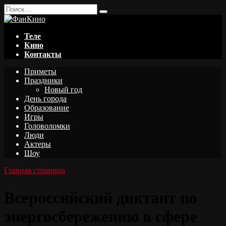
Перейти
Search
к
for:
содержанию
Теле
Кино
Контакты
Приметы
Праздники
Новый год
День города
Образование
Игры
Головоломки
Люди
Актеры
Шоу
Главная страница
Всероссийский диктант по
энергосбережению в сфере