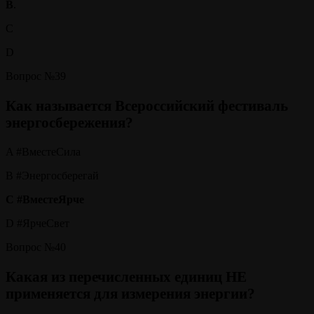
В
.
С
D
Вопрос №39
Как называется Всероссийский фестиваль
энергосбережения?
A #ВместеСила
B #Энергосберегай
C #ВместеЯрче
D #ЯрчеСвет
Вопрос №40
Какая из перечисленных единиц НЕ
применяется для измерения энергии?