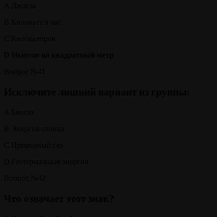
A Джоуль
B Киловатт в час
C Килокалория
D Ньютон на квадратный метр
Вопрос №41
Исключите лишний вариант из группы:
A Биогаз
B Энергия солнца
C Природный газ
D Геотермальная энергия
Вопрос №42
Что означает этот знак?