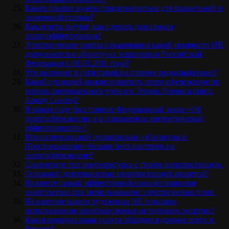
Каких правил нужно придерживаться для правильной и
экономной стирки?
Какая игра научит, как сделать дом самым
энергоэффективным?
Электрические лампы накаливания какой мощности НЕ
допускаются к обороту на территории Российской
Федерации с 01.01.2011 года?
Что включает в себя тариф на горячее водоснабжение?
Какой единицей можно измерить энергосбережение по
версии американского ученого Эмори Ловинса (англ.
Amory Lovins)?
В каком году был принят Федеральный закон «Об
энергосбережении и о повышении энергетической
эффективности»?
Кто из персонажей мультфильма «Каникулы в
Простоквашино» больше всех настроен на
энергосбережение?
Соотнесите тип энергоресурса с типом электростанции.
Основной деятельностью электростанций является?
Назовите самый эффективный способ снижения
энергозатрат при использовании электрических плит.
На картине какого художника НЕ показано
использование возобновляемых источников энергии?
Какая коммунальная услуга обходится дороже всего в
России?