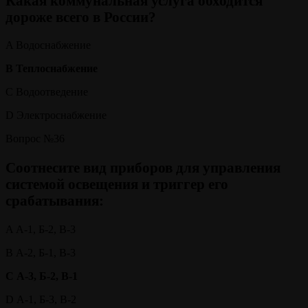
Какая коммунальная услуга обходится
дороже всего в России?
A Водоснабжение
B Теплоснабжение
C Водоотведение
D Электроснабжение
Вопрос №36
Соотнесите вид приборов для управления
системой освещения и триггер его
срабатывания:
A А-1, Б-2, В-3
B А-2, Б-1, В-3
C А-3, Б-2, В-1
D А-1, Б-3, В-2