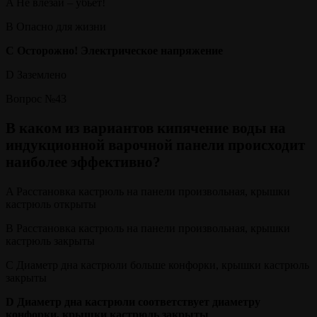
A Не влезай – убьет!
B Опасно для жизни
C Осторожно! Электрическое напряжение
D Заземлено
Вопрос №43
В каком из вариантов кипячение воды на
индукционной варочной панели происходит
наиболее эффективно?
A Расстановка кастрюль на панели произвольная, крышки
кастрюль открыты
B Расстановка кастрюль на панели произвольная, крышки
кастрюль закрыты
C Диаметр дна кастрюли больше конфорки, крышки кастрюль
закрыты
D Диаметр дна кастрюли соответствует диаметру
конфорки, крышки кастрюль закрыты