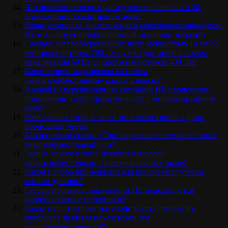
Что позволит снизить расход электроэнергии в 24-
этажном многоквартирном доме?
Какая установка, применяемая в многоквартирном доме,
НЕ использует возобновляемый источник энергии?
Сколько энергосберегающих ламп мощностью 10 Вт со
световым потоком 700 Лм нужно для замены лампы
накаливания 60 Вт со световым потоком 400 Лм?
Какого цвета маркировка на самом
«энергоэффективном» классе товаров?
В какой из перечисленных ситуаций НЕ происходит
повышения энергоэффективности в многоквартирном
доме?
Наибольшие потери тепла многоквартирного дома
происходит через:
Кто из героев сказки «Три поросенка» построил самый
энергоэффективный дом?
Здание какого класса является наиболее
энергоэффективным из перечисленных ниже?
Какой прибор применяется для поиска мест утечки
тепла в зданиях?
Где для производства энергии НЕ используются
возобновляемые источники?
Какое теплотехническое свойство строительного
материала является показателем его
энергоэффективности?