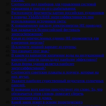
Соотнесите вид приборов для управления системой
освещения и триггер его срабатывания:
Расположите фрагменты картин российских художников
в порядке УБЫВАНИЯ энергоэффективности при
использовании источников света:
К повышенному расходу электроэнергии НЕ приводит:
Как называется Всероссийский фестиваль
энергосбережения?
Какая из перечисленных единиц НЕ применяется для
измерения энергии?
Исключите лишний вариант из группы:
Что означает этот знак?
В каком из вариантов кипячение воды на индукционной
варочной панели происходит наиболее эффективно?
Какая форма здания является наиболее
энергоэффективной?
Соотнесите советские плакаты и лозунги, которые на
них звучат.
Укажите наиболее существенный недостаток солнечных
панелей.
В названии всех картин присутствует это слово. То, что
обозначается этим словом, помогает сберечь
электроэнергию в домах.
Какой закон лежит в основе теоретического