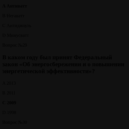
A Антиватт
B Негаватт
C Антиджоуль
D Минусватт
Вопрос №29
В каком году был принят Федеральный
закон «Об энергосбережении и о повышении
энергетической эффективности»?
A 2013
B 2011
C 2009
D 1998
Вопрос №30