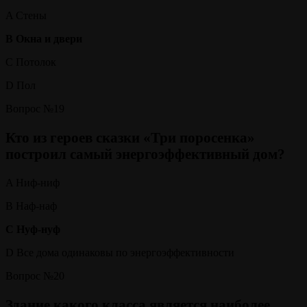
A Стены
B Окна и двери
C Потолок
D Пол
Вопрос №19
Кто из героев сказки «Три поросенка»
построил самый энергоэффективный дом?
A Ниф-ниф
B Наф-наф
C Нуф-нуф
D Все дома одинаковы по энергоэффективности
Вопрос №20
Здание какого класса является наиболее