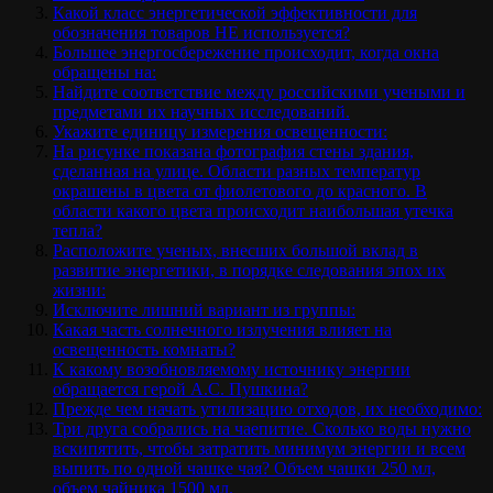
Какой класс энергетической эффективности для
обозначения товаров НЕ используется?
Большее энергосбережение происходит, когда окна
обращены на:
Найдите соответствие между российскими учеными и
предметами их научных исследований.
Укажите единицу измерения освещенности:
На рисунке показана фотография стены здания,
сделанная на улице. Области разных температур
окрашены в цвета от фиолетового до красного. В
области какого цвета происходит наибольшая утечка
тепла?
Расположите ученых, внесших большой вклад в
развитие энергетики, в порядке следования эпох их
жизни:
Исключите лишний вариант из группы:
Какая часть солнечного излучения влияет на
освещенность комнаты?
К какому возобновляемому источнику энергии
обращается герой А.С. Пушкина?
Прежде чем начать утилизацию отходов, их необходимо:
Три друга собрались на чаепитие. Сколько воды нужно
вскипятить, чтобы затратить минимум энергии и всем
выпить по одной чашке чая? Объем чашки 250 мл,
объем чайника 1500 мл.