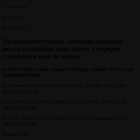
C Зеленого
D Синего
Вопрос №7
Расположите ученых, внесших большой
вклад в развитие энергетики, в порядке
следования эпох их жизни:
A Фалес Милетский, Уильям Гилберт, Джеймс Уатт, Глеб
Кржижановский
B Уильям Гилберт, Фалес Милетский, Джеймс Уатт, Глеб
Кржижановский
C Джеймс Уатт, Глеб Кржижановский, Фалес Милетский,
Уильям Гилберт
D Фалес Милетский, Джеймс Уатт, Глеб Кржижановский,
Уильям Гилберт
Вопрос №8