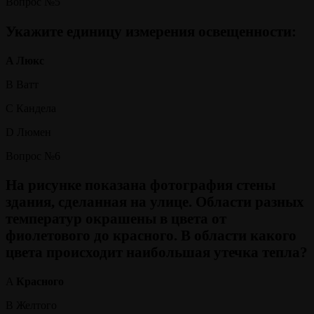
Вопрос №5
Укажите единицу измерения освещенности:
A Люкс
B Ватт
C Кандела
D Люмен
Вопрос №6
На рисунке показана фотография стены
здания, сделанная на улице. Области разных
температур окрашены в цвета от
фиолетового до красного. В области какого
цвета происходит наибольшая утечка тепла?
A
Красного
B Желтого