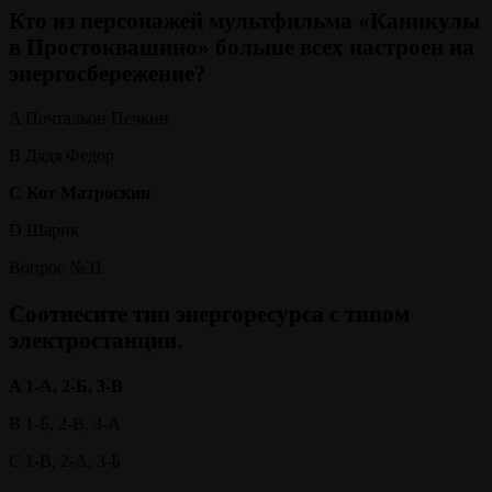
Кто из персонажей мультфильма «Каникулы
в Простоквашино» больше всех настроен на
энергосбережение?
A Почтальон Печкин
B Дядя Федор
C Кот Матроскин
D Шарик
Вопрос №31
Соотнесите тип энергоресурса с типом
электростанции.
A 1-А, 2-Б, 3-В
B 1-Б, 2-В, 3-А
C 1-В, 2-А, 3-Б