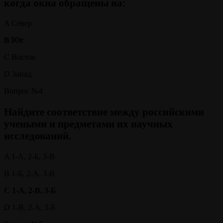
когда окна обращены на:
A Север
B Юг
C Восток
D Запад
Вопрос №4
Найдите соответствие между российскими
учеными и предметами их научных
исследований.
A 1-А, 2-Б, 3-В
B 1-Б, 2-А, 3-В
C 1-А, 2-В, 3-Б
D 1-В, 2-А, 3-Б