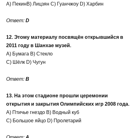
A) ПекинB) Лицзян C) Гуанчжоу D) Харбин
Ответ:
D
12. Этому материалу посвящён открывшийся в
2011 году в Шанхае музей.
A) Бумага B) Стекло
C) Шёлк D) Чугун
Ответ:
B
13. На этом стадионе прошли церемонии
открытия и закрытия Олимпийских игр 2008 года.
A) Птичье гнездо B) Водный куб
C) Большое яйцо D) Пролетарий
Ответ:
A