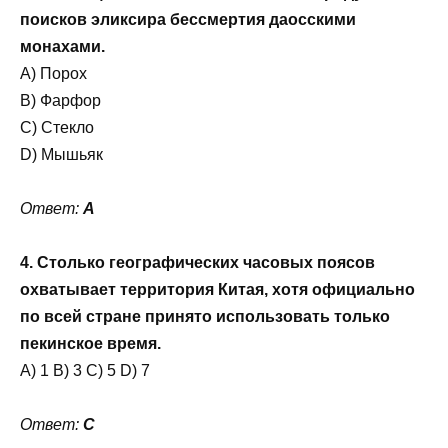
поисков эликсира бессмертия даосскими
монахами.
A) Порох
B) Фарфор
C) Стекло
D) Мышьяк
Ответ:
A
4. Столько географических часовых поясов
охватывает территория Китая, хотя официально
по всей стране принято использовать только
пекинское время.
A) 1 B) 3 C) 5 D) 7
Ответ:
C