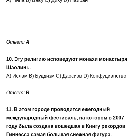
A) Пипа В) Баву C) Диху D) Пайбан
Ответ:
A
10. Эту религию исповедуют монахи монастыря
Шаолинь.
A) Ислам B) Буддизм C) Даосизм D) Конфуцианство
Ответ:
B
11. В этом городе проводится ежегодный
международный фестиваль, на котором в 2007
году была создана вошедшая в Книгу рекордов
Гиннесса самая большая снежная фигура.