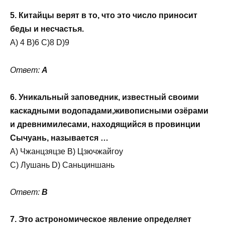
5. Китайцы верят в то, что это число приносит
беды и несчастья.
A) 4 B)6 C)8 D)9
Ответ:
A
6. Уникальный заповедник, известный своими
каскадными водопадами,живописными озёрами
и древнимилесами, находящийся в провинции
Сычуань, называется …
A) Чжанцзяцзе B) Цзючжайгоу
C) Лушань D) Саньциншань
Ответ:
B
7. Это астрономическое явление определяет