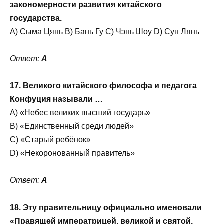
закономерности развития китайского
государства.
A) Сыма Цянь B) Бань Гу C) Чэнь Шоу D) Сун Лянь
Ответ:
A
17. Великого китайского философа и педагога
Конфуция называли …
A) «Небес великих высший государь»
B) «Единственный среди людей»
C) «Старый ребёнок»
D) «Некоронованный правитель»
Ответ:
A
18. Эту правительницу официально именовали
«Правящей императрицей, великой и святой,