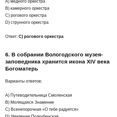
A) медного оркестра
B) камерного оркестра
C) рогового оркестра
D) струнного оркестра
Ответ:
C) рогового оркестра
6. В собрании Вологодского музея-
заповедника хранится икона XIV века
Богоматерь
Варианты ответов:
A) Путеводительница Смоленская
B) Молящаяся Знамение
C) Всенепорочная «О тебе радуется»
D) Умиление Подкубенская