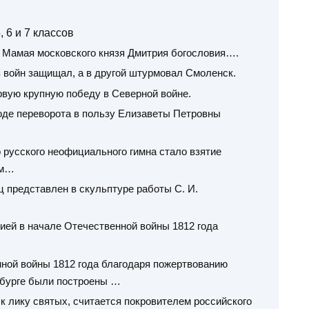
 6 и 7 классов
а Мамая московского князя Дмитрия богословия….
з войн защищал, а в другой штурмовал Смоленск.
рвую крупную победу в Северной войне.
оде переворота в пользу Елизаветы Петровны
 русского неофициального гимна стало взятие
ем…
 представлен в скульптуре работы С. И.
мией в начале Отечественной войны 1812 года
енной войны 1812 года благодаря пожертвованию
ербурге были построены …
к лику святых, считается покровителем российского