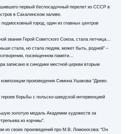
вершившего первый беспосадочный перелет из СССР в
стров в Сахалинском заливе.
ан подмосковный город, один из главных центров
ной звания Герой Советского Союза, стала летчица…
меньше стала, но стала людям, может быть, родней” –
тихотворении, посвященном памяти…
ера записано в синодике местной церкви вторым
м композиции произведения Симона Ушакова “Древо
л героев борьбы с польско-шведской интервенцией
льшую золотую медаль Академии художеств за
Отрепьева из корчмы”.
ном из своих произведений про М.В. Ломоносова: “Он