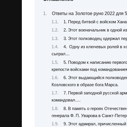
Ответы на Золотое руно 2022 для 5,
1. Перед битвой с войском Хан
2. Этот военачальник в одной и
3. Этот полководец одержал пе
4. Одну из ключевых ролей в х
сыграл…
5. Поводом к написанию первого
крепости войсками под командовани
6. Этот выдающийся полководец
Козловского в образе бога Марса.
7. Первой заподной русской ар
командовал….
8. В память о героях Отечеств
генерала Ф. П. Уварова в Санкт-Пет
9. Этот адмирал, причисленный 