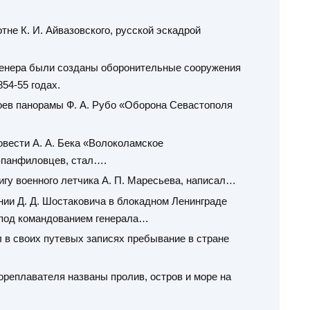
тне К. И. Айвазовского, русской эскадрой
женера были созданы оборонительные сооружения
54-55 годах.
роев панорамы Ф. А. Рубо «Оборона Севастополя
вести А. А. Бека «Волоколамское
-панфиловцев, стал….
игу военного летчика А. П. Маресьева, написал…
ии Д. Д. Шостаковича в блокадном Ленинграде
под командованием генерала…
л в своих путевых записях пребывание в стране
ореплавателя названы пролив, остров и море на