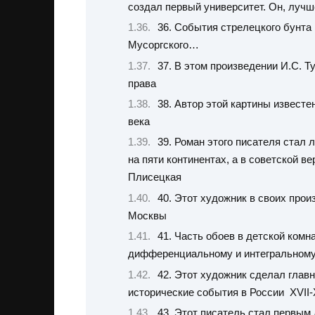
создал первый университет. Он, лучш
36. События стрелецкого бунта
Мусоргского…
37. В этом произведении И.С. Т
права
38. Автор этой картины извест
века
39. Роман этого писателя стал
на пяти континентах, а в советской в
Плисецкая
40. Этот художник в своих про
Москвы
41. Часть обоев в детской комн
дифференциальному и интегральном
42. Этот художник сделал глав
исторические события в России XVII-X
43. Этот писатель стал первым