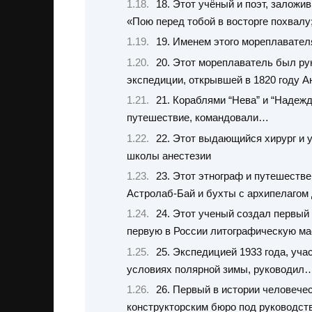
18. Этот учёный и поэт, заложи
«Пою перед тобой в восторге похвалу;
19. Именем этого мореплавател
20. Этот мореплаватель был ру
экспедиции, открывшей в 1820 году А
21. Кораблями “Нева” и “Надеж
путешествие, командовали…
22. Этот выдающийся хирург и 
школы анестезии
23. Этот этнограф и путешеств
Астролаб-Бай и бухты с архипелагом
24. Этот ученый создал первый
первую в России литографическую ма
25. Экспедицией 1933 года, уча
условиях полярной зимы, руководил
26. Первый в истории человече
конструкторским бюро под руководс