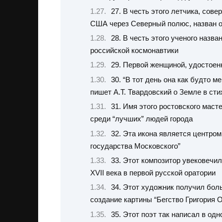
27. В честь этого летчика, со
США через Северный полюс, назван о
28. В честь этого ученого назв
российской космонавтики
29. Первой женщиной, удостоен
30. “В тот день она как будто 
пишет А.Т. Твардовский о Земле в с
31. Имя этого ростовского маст
среди “лучших” людей города
32. Эта икона является центро
государства Московского”
33. Этот композитор увековечи
XVII века в первой русской оратории
34. Этот художник получил бо
создание картины “Бегство Григория 
35. Этот поэт так написал в од