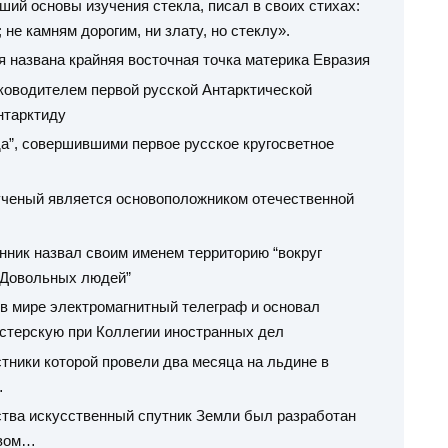
вший основы изучения стекла, писал в своих стихах:
 не камням дорогим, ни злату, но стеклу».
я названа крайняя восточная точка материка Евразия
ководителем первой русской Антарктической
нтарктиду
да”, совершившими первое русское кругосветное
ученый является основоположником отечественной
енник назвал своим именем территорию “вокруг
 Довольных людей”
 в мире электромагнитный телеграф и основал
стерскую при Коллегии иностранных дел
стники которой провели два месяца на льдине в
…
ства искусственный спутник Земли был разработан
твом…