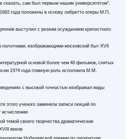
е сказать, сам был первым нашим университетом”.
 1682 года положены в основу либретто оперы М.П.
ургенев выступил с резким осуждением крепостного
ен полотнами, изображающими московский быт XVII
 литературной основой более чем 40 фильмов, снятых
ерсии 1974 года главную роль исполнила М.М.
изведениях с высокой точностью изображал виды
ате этого ученого заменяли записи лекций по
у исчислению
ной темой своего творчества драматические
VIII веков
 лауреатом Нобелевской премии по литературе,