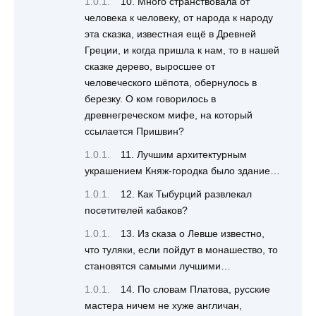
10. Много странствовала от
человека к человеку, от народа к народу
эта сказка, известная ещё в Древней
Греции, и когда пришла к нам, то в нашей
сказке дерево, выросшее от
человеческого шёпота, обернулось в
березку. О ком говорилось в
древнегреческом мифе, на который
ссылается Пришвин?
11. Лучшим архитектурным
украшением Княж-городка было здание…
12. Как Тыбурций развлекал
посетителей кабаков?
13. Из сказа о Левше известно,
что туляки, если пойдут в монашество, то
становятся самыми лучшими…
14. По словам Платова, русские
мастера ничем не хуже англичан,